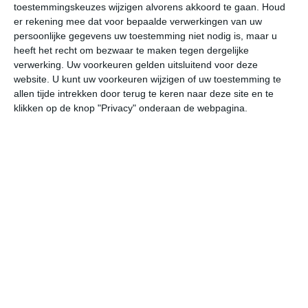
toestemmingskeuzes wijzigen alvorens akkoord te gaan.
Houd
W
er rekening mee dat voor bepaalde verwerkingen van uw
persoonlijke gegevens uw toestemming niet nodig is, maar u
vr
za
zo
ma
di
heeft het recht om bezwaar te maken tegen dergelijke
verwerking. Uw voorkeuren gelden uitsluitend voor deze
website. U kunt uw voorkeuren wijzigen of uw toestemming te
allen tijde intrekken door terug te keren naar deze site en te
29°
18°
29°
19°
30°
18°
30°
17°
28°
19°
klikken op de knop "Privacy" onderaan de webpagina.
20°C
26°C
28°C
27°C
24°C
21
08:00
11:00
14:00
17:00
20:00
23
08:00
11:00
14:00
17:00
20:00
23
ZW 0
Z 1
ZW 1
WZW 1
O 1
ZW