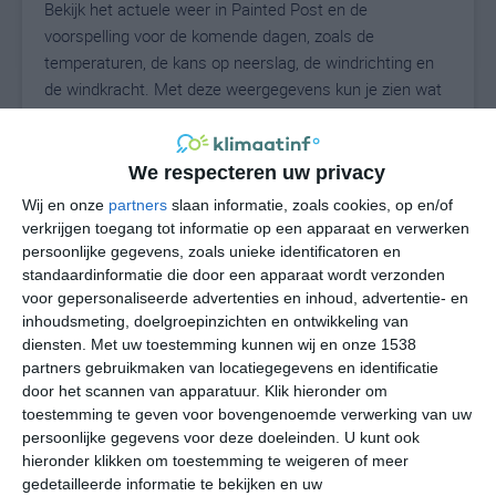
Bekijk het actuele weer in Painted Post en de
voorspelling voor de komende dagen, zoals de
temperaturen, de kans op neerslag, de windrichting en
de windkracht. Met deze weergegevens kun je zien wat
voor weer je kunt verwachten in Painted Post. Op basis
van de klimaatstatistieken beschrijven we het weer per
maand in Painted Post. Dit is geen
We respecteren uw privacy
langetermijnverwachting, maar geeft het gemiddelde
Wij en onze
partners
slaan informatie, zoals cookies, op en/of
weerbeeld voor alle maanden van het jaar. Wil je de
verkrijgen toegang tot informatie op een apparaat en verwerken
uitgebreide weersverwachting voor Painted Post zien?
persoonlijke gegevens, zoals unieke identificatoren en
Op de pagina met extra weerinformatie tonen we de
standaardinformatie die door een apparaat wordt verzonden
voor gepersonaliseerde advertenties en inhoud, advertentie- en
kans op sneeuw, de gevoelstemperatuur, de
inhoudsmeting, doelgroepinzichten en ontwikkeling van
zichtbaarheid, de UV-kracht, de luchtdruk en meer goede
diensten.
Met uw toestemming kunnen wij en onze 1538
weerinfo.
partners gebruikmaken van locatiegegevens en identificatie
door het scannen van apparatuur. Klik hieronder om
toestemming te geven voor bovengenoemde verwerking van uw
persoonlijke gegevens voor deze doeleinden. U kunt ook
23
N
°C
hieronder klikken om toestemming te weigeren of meer
L
gedetailleerde informatie te bekijken en uw