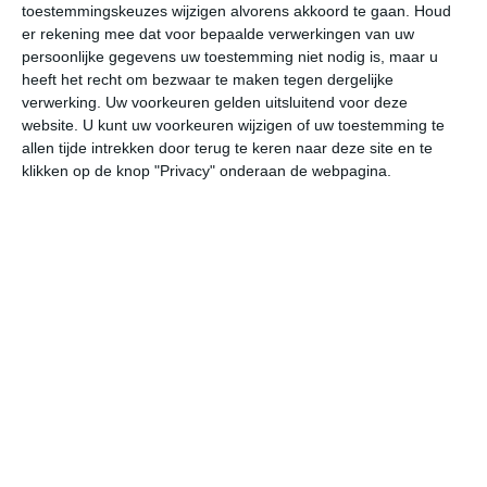
toestemmingskeuzes wijzigen alvorens akkoord te gaan.
Houd
W
er rekening mee dat voor bepaalde verwerkingen van uw
persoonlijke gegevens uw toestemming niet nodig is, maar u
vr
za
zo
ma
di
heeft het recht om bezwaar te maken tegen dergelijke
verwerking. Uw voorkeuren gelden uitsluitend voor deze
website. U kunt uw voorkeuren wijzigen of uw toestemming te
allen tijde intrekken door terug te keren naar deze site en te
32°
24°
31°
23°
32°
23°
31°
22°
31°
23°
klikken op de knop "Privacy" onderaan de webpagina.
31°C
31°C
28°C
25°C
24°C
24
12:00
15:00
18:00
21:00
00:00
03
12:00
15:00
18:00
21:00
00:00
03
ZW 2
ZZW 3
ZZW 3
WZW 2
WZW 2
ZW