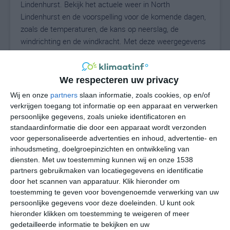
Lindenhurst. Bekijk het actuele weer in North
Lindenhurst en de voorspelling voor de komende dagen,
zoals de temperaturen, de kans op neerslag, de
windrichting en de windkracht. Met deze weergegevens
kun je zien wat voor weer je kunt verwachten in North
Lindenhurst. Op basis van de klimaatstatistieken
beschrijven we het weer per maand in North
We respecteren uw privacy
Lindenhurst. Dit is geen langetermijnverwachting, maar
Wij en onze
partners
slaan informatie, zoals cookies, op en/of
geeft het gemiddelde weerbeeld voor alle maanden van
verkrijgen toegang tot informatie op een apparaat en verwerken
het jaar. Wil je de uitgebreide weersverwachting voor
persoonlijke gegevens, zoals unieke identificatoren en
North Lindenhurst zien? Op de pagina met extra
standaardinformatie die door een apparaat wordt verzonden
voor gepersonaliseerde advertenties en inhoud, advertentie- en
weerinformatie tonen we de kans op sneeuw, de
inhoudsmeting, doelgroepinzichten en ontwikkeling van
gevoelstemperatuur, de zichtbaarheid, de UV-kracht, de
diensten.
Met uw toestemming kunnen wij en onze 1538
luchtdruk en meer goede weerinfo.
partners gebruikmaken van locatiegegevens en identificatie
door het scannen van apparatuur. Klik hieronder om
toestemming te geven voor bovengenoemde verwerking van uw
persoonlijke gegevens voor deze doeleinden. U kunt ook
27
N
°C
hieronder klikken om toestemming te weigeren of meer
L
gedetailleerde informatie te bekijken en uw