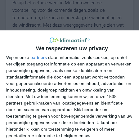
Bekijk het actuele weer in Muttontown en de
voorspelling voor de komende dagen, zoals de
temperaturen, de kans op neerslag, de windrichting en
de windkracht. Met deze weergegevens kun je zien wat
voor weer je kunt verwachten in Muttontown. Op basis
van de klimaatstatistieken beschrijven we het weer per
maand in Muttontown. Dit is geen
We respecteren uw privacy
langetermijnverwachting, maar geeft het gemiddelde
Wij en onze
partners
slaan informatie, zoals cookies, op en/of
weerbeeld voor alle maanden van het jaar. Wil je de
verkrijgen toegang tot informatie op een apparaat en verwerken
uitgebreide weersverwachting voor Muttontown zien?
persoonlijke gegevens, zoals unieke identificatoren en
Op de pagina met extra weerinformatie tonen we de
standaardinformatie die door een apparaat wordt verzonden
voor gepersonaliseerde advertenties en inhoud, advertentie- en
kans op sneeuw, de gevoelstemperatuur, de
inhoudsmeting, doelgroepinzichten en ontwikkeling van
zichtbaarheid, de UV-kracht, de luchtdruk en meer goede
diensten.
Met uw toestemming kunnen wij en onze 1538
weerinfo.
partners gebruikmaken van locatiegegevens en identificatie
door het scannen van apparatuur. Klik hieronder om
toestemming te geven voor bovengenoemde verwerking van uw
persoonlijke gegevens voor deze doeleinden. U kunt ook
27
N
°C
hieronder klikken om toestemming te weigeren of meer
L
gedetailleerde informatie te bekijken en uw