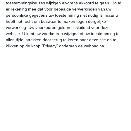
toestemmingskeuzes wijzigen alvorens akkoord te gaan.
Houd
W
er rekening mee dat voor bepaalde verwerkingen van uw
persoonlijke gegevens uw toestemming niet nodig is, maar u
za
zo
ma
di
wo
heeft het recht om bezwaar te maken tegen dergelijke
verwerking. Uw voorkeuren gelden uitsluitend voor deze
website. U kunt uw voorkeuren wijzigen of uw toestemming te
allen tijde intrekken door terug te keren naar deze site en te
32°
22°
33°
23°
32°
21°
32°
23°
30°
21°
klikken op de knop "Privacy" onderaan de webpagina.
25°C
30°C
31°C
30°C
27°C
25
09:00
12:00
15:00
18:00
21:00
00
09:00
12:00
15:00
18:00
21:00
00
WZW 3
WZW 3
WZW 3
ZW 3
WZW 2
WZ