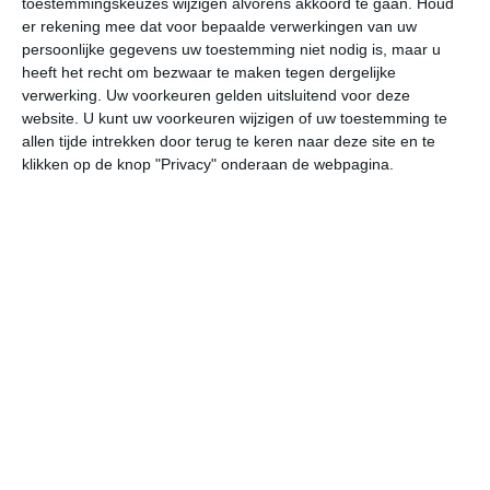
toestemmingskeuzes wijzigen alvorens akkoord te gaan.
Houd
er rekening mee dat voor bepaalde verwerkingen van uw
persoonlijke gegevens uw toestemming niet nodig is, maar u
za
zo
ma
di
wo
heeft het recht om bezwaar te maken tegen dergelijke
verwerking. Uw voorkeuren gelden uitsluitend voor deze
website. U kunt uw voorkeuren wijzigen of uw toestemming te
26°
18°
26°
17°
26°
15°
25°
16°
24°
14°
allen tijde intrekken door terug te keren naar deze site en te
klikken op de knop "Privacy" onderaan de webpagina.
19°C
19°C
23°C
25°C
26°C
22
05:00
08:00
11:00
14:00
17:00
20
05:00
08:00
11:00
14:00
17:00
20
ZZW 1
ZW 1
ZO 1
Z 2
ZZW 1
WZ
05:00
08:00
11:00
14:00
17:00
20