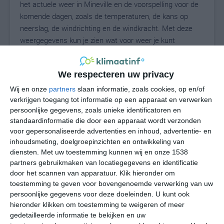
het actuele weer in Mineville en de voorspelling voor de
komende dagen, zoals de temperaturen, de kans op
neerslag, de windrichting en de windkracht. Met deze
weergegevens kun je zien wat voor weer je kunt
verwachten in Mineville. Op basis van de
klimaatstatistieken beschrijven we het weer per maand
We respecteren uw privacy
in Mineville. Dit is geen langetermijnverwachting, maar
geeft het gemiddelde weerbeeld voor alle maanden van
Wij en onze
partners
slaan informatie, zoals cookies, op en/of
het jaar. Wil je de uitgebreide weersverwachting voor
verkrijgen toegang tot informatie op een apparaat en verwerken
persoonlijke gegevens, zoals unieke identificatoren en
Mineville zien? Op de pagina met extra weerinformatie
standaardinformatie die door een apparaat wordt verzonden
tonen we de kans op sneeuw, de gevoelstemperatuur,
voor gepersonaliseerde advertenties en inhoud, advertentie- en
de zichtbaarheid, de UV-kracht, de luchtdruk en meer
inhoudsmeting, doelgroepinzichten en ontwikkeling van
goede weerinfo.
diensten.
Met uw toestemming kunnen wij en onze 1538
partners gebruikmaken van locatiegegevens en identificatie
door het scannen van apparatuur. Klik hieronder om
toestemming te geven voor bovengenoemde verwerking van uw
22
N
°C
persoonlijke gegevens voor deze doeleinden. U kunt ook
hieronder klikken om toestemming te weigeren of meer
L
gedetailleerde informatie te bekijken en uw
W