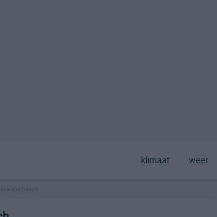
klimaat
weer
lake erie beach
ch