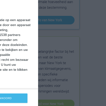
sneeuw en de normale hoeveelheid aan
zonneschijn voor deze bestemming.
klimaatinfo van New York
matie op een apparaat
ie door een apparaat
eting,
1538 partners
hieronder om
Beste reistijd
r deze doeleinden.
 te bekijken en uw
Het weer is een belangrijke factor bij het
epaalde
reizen. Wil je weten wat de beste
et recht om bezwaar
maanden zijn om naar New York te
. U kunt uw
reizen? Op basis van klimaatgegevens,
 site en te klikken
weersextremen en specifieke
weerinformatie bieden wij informatie
over de beste reisperiodes voor
duizenden bestemmingen wereldwijd.
 AKKOORD
beste reistijd voor New York