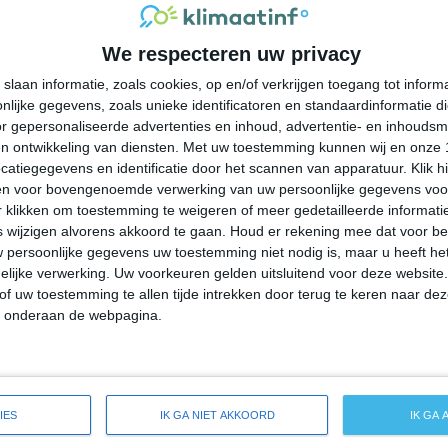
26°
18°
25°
18°
24°
16°
23°
13°
We respecteren uw privacy
20°C
20°C
24°C
25°C
26°C
slaan informatie, zoals cookies, op en/of verkrijgen toegang tot infor
lijke gegevens, zoals unieke identificatoren en standaardinformatie d
04:00
07:00
10:00
13:00
16:00
r gepersonaliseerde advertenties en inhoud, advertentie- en inhoudsm
n ontwikkeling van diensten.
Met uw toestemming kunnen wij en onze 
atiegegevens en identificatie door het scannen van apparatuur. Klik 
en voor bovengenoemde verwerking van uw persoonlijke gegevens voo
04:00
07:00
10:00
13:00
16:00
 klikken om toestemming te weigeren of meer gedetailleerde informatie
wijzigen alvorens akkoord te gaan.
Houd er rekening mee dat voor b
 persoonlijke gegevens uw toestemming niet nodig is, maar u heeft h
Z 1
Z 2
ZW 2
WZW 3
WZW 3
lijke verwerking. Uw voorkeuren gelden uitsluitend voor deze website
of uw toestemming te allen tijde intrekken door terug te keren naar deze
" onderaan de webpagina.
04:00
07:00
10:00
13:00
16:00
e weersverwachting voor Lake Erie Beach
IES
IK GA NIET AKKOORD
IK GA