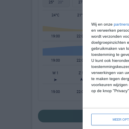
25°
20°
27°
19°
26°
18°
24°C
21°C
20°C
Wij en onze
partners
en verwerken persoon
19:00
22:00
01:00
wordt verzonden voo
doelgroepinzichten e
gebruikmaken van loc
toestemming te gev
19:00
22:00
01:00
U kunt ook hieronder
toestemmingskeuzes 
verwerkingen van uw
W 1
Z 1
Z 1
te maken tegen derge
voorkeuren wijzigen 
op de knop "Privacy
19:00
22:00
01:00
bekijk de uitgebreid
MEER OPT