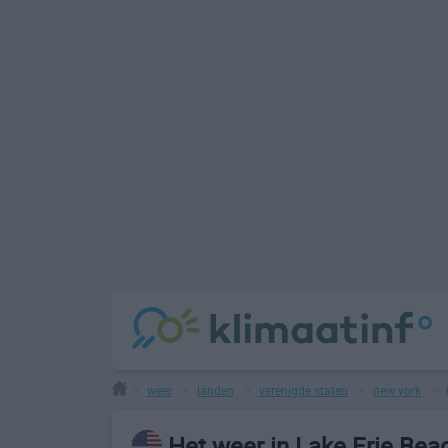
weer
landen
verenigde staten
new york
>
>
>
>
>
Het weer in Lake Erie Bea