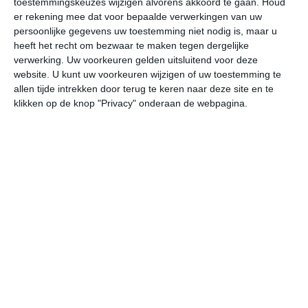
toestemmingskeuzes wijzigen alvorens akkoord te gaan.
Houd
er rekening mee dat voor bepaalde verwerkingen van uw
persoonlijke gegevens uw toestemming niet nodig is, maar u
vr
za
zo
ma
di
heeft het recht om bezwaar te maken tegen dergelijke
verwerking. Uw voorkeuren gelden uitsluitend voor deze
website. U kunt uw voorkeuren wijzigen of uw toestemming te
30°
21°
30°
20°
29°
20°
30°
16°
29°
20°
allen tijde intrekken door terug te keren naar deze site en te
klikken op de knop "Privacy" onderaan de webpagina.
29°C
26°C
23°C
22°C
21°C
21
16:00
19:00
22:00
01:00
04:00
07
16:00
19:00
22:00
01:00
04:00
07
ZZW 1
NW 1
ZZO 1
ZW 1
ZW 1
WZ
16:00
19:00
22:00
01:00
04:00
07