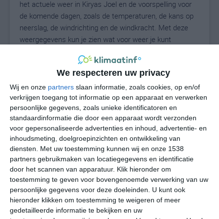
het actuele weer in Kiryas Joel en de voorspelling voor
de komende dagen, zoals de temperaturen, de kans op
neerslag, de windrichting en de windkracht. Met deze
weergegevens kun je zien wat voor weer je kunt
verwachten in Kiryas Joel. Op basis van de
klimaatstatistieken beschrijven we het weer per maand
We respecteren uw privacy
in Kiryas Joel. Dit is geen langetermijnverwachting, maar
geeft het gemiddelde weerbeeld voor alle maanden van
Wij en onze
partners
slaan informatie, zoals cookies, op en/of
het jaar. Wil je de uitgebreide weersverwachting voor
verkrijgen toegang tot informatie op een apparaat en verwerken
persoonlijke gegevens, zoals unieke identificatoren en
Kiryas Joel zien? Op de pagina met extra weerinformatie
standaardinformatie die door een apparaat wordt verzonden
tonen we de kans op sneeuw, de gevoelstemperatuur,
voor gepersonaliseerde advertenties en inhoud, advertentie- en
de zichtbaarheid, de UV-kracht, de luchtdruk en meer
inhoudsmeting, doelgroepinzichten en ontwikkeling van
goede weerinfo.
diensten.
Met uw toestemming kunnen wij en onze 1538
partners gebruikmaken van locatiegegevens en identificatie
door het scannen van apparatuur. Klik hieronder om
toestemming te geven voor bovengenoemde verwerking van uw
26
N
°C
persoonlijke gegevens voor deze doeleinden. U kunt ook
hieronder klikken om toestemming te weigeren of meer
L
gedetailleerde informatie te bekijken en uw
W