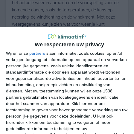
het actuele weer in Jamaica en de voorspelling voor de
komende dagen, zoals de temperaturen, de kans op
neerslag, de windrichting en de windkracht. Met deze
weergegevens kun je zien wat voor weer je kunt
verwachten in Jamaica. Op basis van de
klimaatstatistieken beschrijven we het weer per maand
We respecteren uw privacy
in Jamaica. Dit is geen langetermijnverwachting, maar
geeft het gemiddelde weerbeeld voor alle maanden van
Wij en onze
partners
slaan informatie, zoals cookies, op en/of
het jaar. Wil je de uitgebreide weersverwachting voor
verkrijgen toegang tot informatie op een apparaat en verwerken
persoonlijke gegevens, zoals unieke identificatoren en
Jamaica zien? Op de pagina met extra weerinformatie
standaardinformatie die door een apparaat wordt verzonden
tonen we de kans op sneeuw, de gevoelstemperatuur,
voor gepersonaliseerde advertenties en inhoud, advertentie- en
de zichtbaarheid, de UV-kracht, de luchtdruk en meer
inhoudsmeting, doelgroepinzichten en ontwikkeling van
goede weerinfo.
diensten.
Met uw toestemming kunnen wij en onze 1538
partners gebruikmaken van locatiegegevens en identificatie
door het scannen van apparatuur. Klik hieronder om
toestemming te geven voor bovengenoemde verwerking van uw
28
N
°C
persoonlijke gegevens voor deze doeleinden. U kunt ook
hieronder klikken om toestemming te weigeren of meer
L
gedetailleerde informatie te bekijken en uw
W