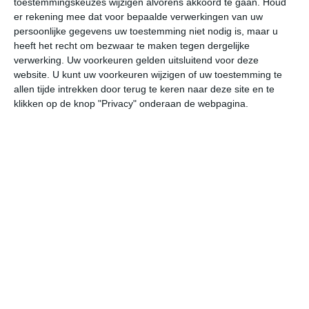
toestemmingskeuzes wijzigen alvorens akkoord te gaan.
Houd
er rekening mee dat voor bepaalde verwerkingen van uw
persoonlijke gegevens uw toestemming niet nodig is, maar u
vr
za
zo
ma
di
heeft het recht om bezwaar te maken tegen dergelijke
verwerking. Uw voorkeuren gelden uitsluitend voor deze
website. U kunt uw voorkeuren wijzigen of uw toestemming te
32°
24°
32°
24°
32°
24°
31°
23°
32°
24°
allen tijde intrekken door terug te keren naar deze site en te
klikken op de knop "Privacy" onderaan de webpagina.
26°C
27°C
30°C
31°C
29°C
27
06:00
09:00
12:00
15:00
18:00
21
06:00
09:00
12:00
15:00
18:00
21
WZW 2
WNW 2
ZW 2
ZZW 3
Z 3
ZZ
06:00
09:00
12:00
15:00
18:00
21