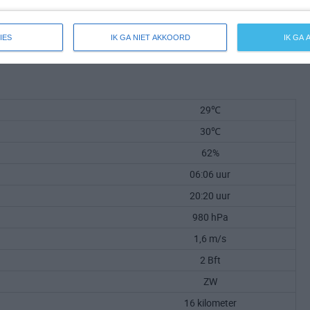
IES
IK GA NIET AKKOORD
IK GA
29℃
30℃
62%
06:06 uur
20:20 uur
980 hPa
1,6 m/s
2 Bft
ZW
16 kilometer