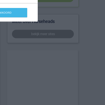
 AKKOORD
Meer over Horseheads
bekijk meer sites