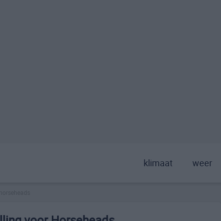
klimaat
weer
horseheads
lling voor Horseheads