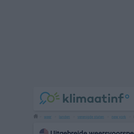
weer
landen
verenigde staten
new york
>
>
>
>
>
Uitgebreide weersvoorspe