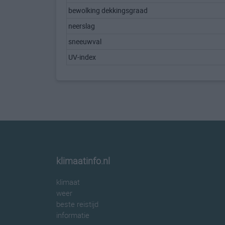
bewolking dekkingsgraad
neerslag
sneeuwval
UV-index
klimaatinfo.nl
klimaat
weer
beste reistijd
informatie