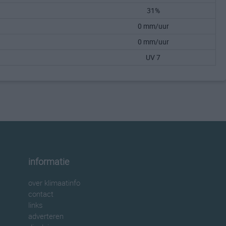
31%
0 mm/uur
0 mm/uur
UV 7
informatie
over klimaatinfo
contact
links
adverteren