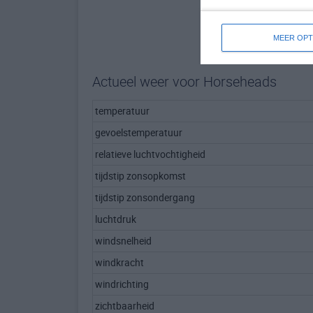
MEER OPT
Actueel weer voor Horseheads
temperatuur
gevoelstemperatuur
relatieve luchtvochtigheid
tijdstip zonsopkomst
tijdstip zonsondergang
luchtdruk
windsnelheid
windkracht
windrichting
zichtbaarheid