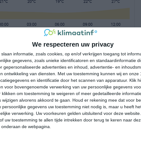
21°C
20°C
19°C
22°C
27°C
00:00
03:00
06:00
09:00
12:00
We respecteren uw privacy
00:00
03:00
06:00
09:00
12:00
slaan informatie, zoals cookies, op en/of verkrijgen toegang tot infor
lijke gegevens, zoals unieke identificatoren en standaardinformatie d
Z 0
ZZW 0
Z 0
ZZW 0
Z 1
r gepersonaliseerde advertenties en inhoud, advertentie- en inhoudsm
n ontwikkeling van diensten.
Met uw toestemming kunnen wij en onze 
atiegegevens en identificatie door het scannen van apparatuur. Klik 
00:00
03:00
06:00
09:00
12:00
en voor bovengenoemde verwerking van uw persoonlijke gegevens voo
 klikken om toestemming te weigeren of meer gedetailleerde informatie
wijzigen alvorens akkoord te gaan.
Houd er rekening mee dat voor b
 persoonlijke gegevens uw toestemming niet nodig is, maar u heeft h
lijke verwerking. Uw voorkeuren gelden uitsluitend voor deze website
of uw toestemming te allen tijde intrekken door terug te keren naar deze
" onderaan de webpagina.