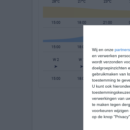
28°C
27°C
23°C
15:00
18:00
21:00
15:00
18:00
21:00
Wij en onze
partners
en verwerken persoon
W 2
W 1
NNW 0
wordt verzonden voo
doelgroepinzichten e
gebruikmaken van loc
15:00
18:00
21:00
toestemming te gev
U kunt ook hieronder
toestemmingskeuzes 
verwerkingen van uw
te maken tegen derge
voorkeuren wijzigen 
op de knop "Privacy