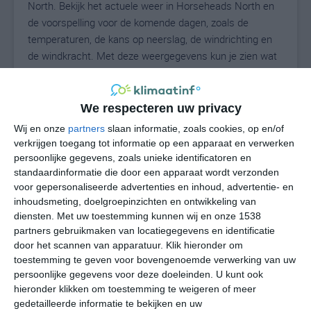
North. Bekijk het actuele weer in Horseheads North en
de voorspelling voor de komende dagen, zoals de
temperaturen, de kans op neerslag, de windrichting en
de windkracht. Met deze weergegevens kun je zien wat
voor weer je kunt verwachten in Horseheads North. Op
basis van de klimaatstatistieken beschrijven we het
weer per maand in Horseheads North. Dit is geen
We respecteren uw privacy
langetermijnverwachting, maar geeft het gemiddelde
Wij en onze
partners
slaan informatie, zoals cookies, op en/of
weerbeeld voor alle maanden van het jaar. Wil je de
verkrijgen toegang tot informatie op een apparaat en verwerken
uitgebreide weersverwachting voor Horseheads North
persoonlijke gegevens, zoals unieke identificatoren en
zien? Op de pagina met extra weerinformatie tonen we
standaardinformatie die door een apparaat wordt verzonden
voor gepersonaliseerde advertenties en inhoud, advertentie- en
de kans op sneeuw, de gevoelstemperatuur, de
inhoudsmeting, doelgroepinzichten en ontwikkeling van
zichtbaarheid, de UV-kracht, de luchtdruk en meer goede
diensten.
Met uw toestemming kunnen wij en onze 1538
weerinfo.
partners gebruikmaken van locatiegegevens en identificatie
door het scannen van apparatuur. Klik hieronder om
toestemming te geven voor bovengenoemde verwerking van uw
persoonlijke gegevens voor deze doeleinden. U kunt ook
22
N
°C
hieronder klikken om toestemming te weigeren of meer
L
gedetailleerde informatie te bekijken en uw