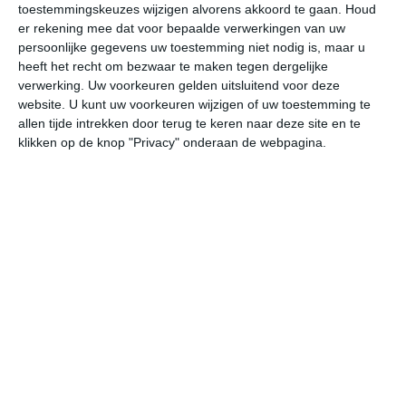
toestemmingskeuzes wijzigen alvorens akkoord te gaan.
Houd
W
er rekening mee dat voor bepaalde verwerkingen van uw
persoonlijke gegevens uw toestemming niet nodig is, maar u
ma
di
wo
do
vr
heeft het recht om bezwaar te maken tegen dergelijke
verwerking. Uw voorkeuren gelden uitsluitend voor deze
website. U kunt uw voorkeuren wijzigen of uw toestemming te
allen tijde intrekken door terug te keren naar deze site en te
28°
16°
27°
17°
27°
14°
27°
16°
24°
13°
klikken op de knop "Privacy" onderaan de webpagina.
18°C
25°C
27°C
26°C
24°C
21
08:00
11:00
14:00
17:00
20:00
23
08:00
11:00
14:00
17:00
20:00
23
Z 1
ZW 2
WZW 3
ZW 2
ZW 1
WZ