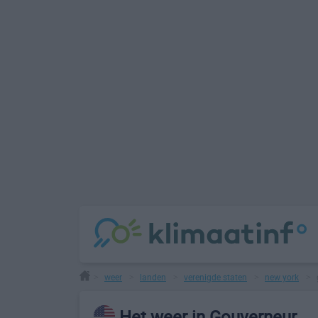
weer
landen
verenigde staten
new york
>
>
>
>
>
Het weer in Gouverneur