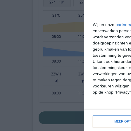
27°
18°
27°
19°
26°
18°
21°C
25°C
26°C
Wij en onze
partners
en verwerken persoon
08:00
11:00
14:00
wordt verzonden voo
doelgroepinzichten e
gebruikmaken van loc
toestemming te gev
08:00
11:00
14:00
U kunt ook hieronder
toestemmingskeuzes 
verwerkingen van uw
ZZW 1
ZW 1
WZW 2
W
te maken tegen derge
voorkeuren wijzigen 
op de knop "Privacy
08:00
11:00
14:00
bekijk de uitgebre
MEER OPT