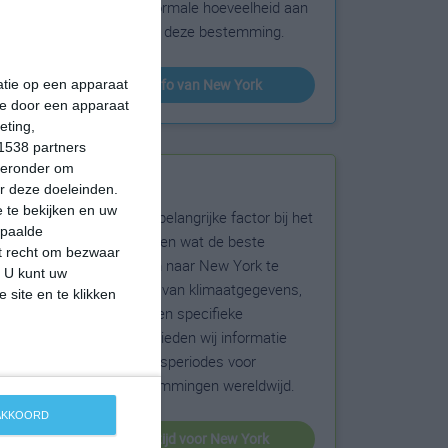
sneeuw en de normale hoeveelheid aan
zonneschijn voor deze bestemming.
klimaatinfo van New York
matie op een apparaat
ie door een apparaat
eting,
1538 partners
hieronder om
Beste reistijd
r deze doeleinden.
 te bekijken en uw
Het weer is een belangrijke factor bij het
epaalde
reizen. Wil je weten wat de beste
et recht om bezwaar
maanden zijn om naar New York te
. U kunt uw
reizen? Op basis van klimaatgegevens,
 site en te klikken
weersextremen en specifieke
weerinformatie bieden wij informatie
over de beste reisperiodes voor
duizenden bestemmingen wereldwijd.
 AKKOORD
beste reistijd voor New York