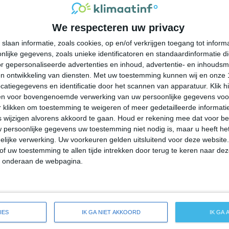
26°
17°
25°
17°
24°
15°
20°
14°
We respecteren uw privacy
26°C
23°C
20°C
20°C
19°C
slaan informatie, zoals cookies, op en/of verkrijgen toegang tot infor
lijke gegevens, zoals unieke identificatoren en standaardinformatie d
17:00
20:00
23:00
02:00
05:00
r gepersonaliseerde advertenties en inhoud, advertentie- en inhoudsm
n ontwikkeling van diensten.
Met uw toestemming kunnen wij en onze 
atiegegevens en identificatie door het scannen van apparatuur. Klik 
en voor bovengenoemde verwerking van uw persoonlijke gegevens voo
17:00
20:00
23:00
02:00
05:00
 klikken om toestemming te weigeren of meer gedetailleerde informatie
wijzigen alvorens akkoord te gaan.
Houd er rekening mee dat voor b
 persoonlijke gegevens uw toestemming niet nodig is, maar u heeft h
ZW 1
ZW 0
Z 1
Z 1
Z 1
lijke verwerking. Uw voorkeuren gelden uitsluitend voor deze website
of uw toestemming te allen tijde intrekken door terug te keren naar deze
" onderaan de webpagina.
17:00
20:00
23:00
02:00
05:00
ide weersverwachting voor Gouverneur
IES
IK GA NIET AKKOORD
IK GA