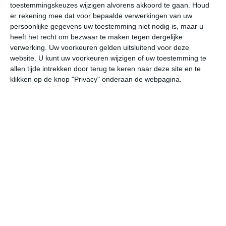
toestemmingskeuzes wijzigen alvorens akkoord te gaan.
Houd
W
er rekening mee dat voor bepaalde verwerkingen van uw
persoonlijke gegevens uw toestemming niet nodig is, maar u
za
zo
ma
di
wo
heeft het recht om bezwaar te maken tegen dergelijke
verwerking. Uw voorkeuren gelden uitsluitend voor deze
website. U kunt uw voorkeuren wijzigen of uw toestemming te
allen tijde intrekken door terug te keren naar deze site en te
33°
23°
33°
24°
32°
22°
32°
24°
30°
22°
klikken op de knop "Privacy" onderaan de webpagina.
32°C
31°C
27°C
26°C
25°C
24
15:00
18:00
21:00
00:00
03:00
06
15:00
18:00
21:00
00:00
03:00
06
ZW 3
ZW 3
WZW 2
WZW 2
WZW 2
WZ