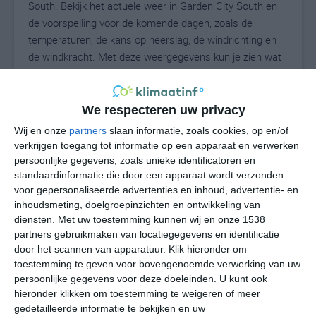
South. Bekijk het actuele weer in Garden City South en
de voorspelling voor de komende dagen, zoals de
temperaturen, de kans op neerslag, de windrichting en
de windkracht. Met deze weergegevens kun je zien wat
voor weer je kunt verwachten in Garden City South. Op
basis van de klimaatstatistieken beschrijven we het
weer per maand in Garden City South. Dit is geen
We respecteren uw privacy
langetermijnverwachting, maar geeft het gemiddelde
Wij en onze
partners
slaan informatie, zoals cookies, op en/of
weerbeeld voor alle maanden van het jaar. Wil je de
verkrijgen toegang tot informatie op een apparaat en verwerken
uitgebreide weersverwachting voor Garden City South
persoonlijke gegevens, zoals unieke identificatoren en
zien? Op de pagina met extra weerinformatie tonen we
standaardinformatie die door een apparaat wordt verzonden
voor gepersonaliseerde advertenties en inhoud, advertentie- en
de kans op sneeuw, de gevoelstemperatuur, de
inhoudsmeting, doelgroepinzichten en ontwikkeling van
zichtbaarheid, de UV-kracht, de luchtdruk en meer goede
diensten.
Met uw toestemming kunnen wij en onze 1538
weerinfo.
partners gebruikmaken van locatiegegevens en identificatie
door het scannen van apparatuur. Klik hieronder om
toestemming te geven voor bovengenoemde verwerking van uw
persoonlijke gegevens voor deze doeleinden. U kunt ook
28
N
°C
hieronder klikken om toestemming te weigeren of meer
L
gedetailleerde informatie te bekijken en uw