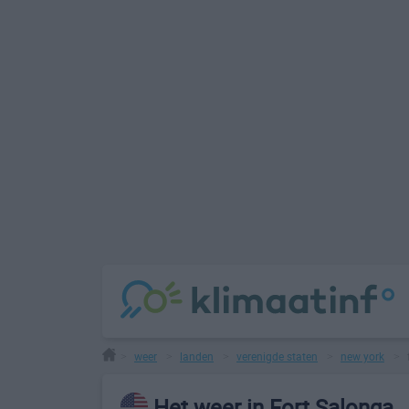
weer
landen
verenigde staten
new york
>
>
>
>
>
Het weer in Fort Salonga