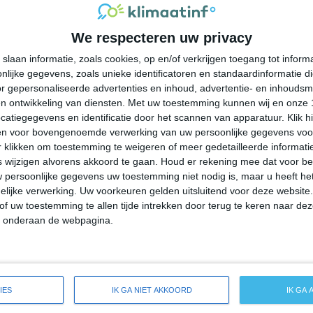
31°
23°
30°
21°
29°
20°
29°
23°
We respecteren uw privacy
26°C
25°C
24°C
23°C
27°C
slaan informatie, zoals cookies, op en/of verkrijgen toegang tot infor
lijke gegevens, zoals unieke identificatoren en standaardinformatie d
21:00
00:00
03:00
06:00
09:00
r gepersonaliseerde advertenties en inhoud, advertentie- en inhoudsm
n ontwikkeling van diensten.
Met uw toestemming kunnen wij en onze 
atiegegevens en identificatie door het scannen van apparatuur. Klik 
en voor bovengenoemde verwerking van uw persoonlijke gegevens voo
21:00
00:00
03:00
06:00
09:00
 klikken om toestemming te weigeren of meer gedetailleerde informatie
wijzigen alvorens akkoord te gaan.
Houd er rekening mee dat voor b
 persoonlijke gegevens uw toestemming niet nodig is, maar u heeft h
ZW 3
WZW 2
WZW 2
WZW 2
W 2
lijke verwerking. Uw voorkeuren gelden uitsluitend voor deze website
of uw toestemming te allen tijde intrekken door terug te keren naar deze
" onderaan de webpagina.
21:00
00:00
03:00
06:00
09:00
de weersverwachting voor Fort Salonga
IES
IK GA NIET AKKOORD
IK GA