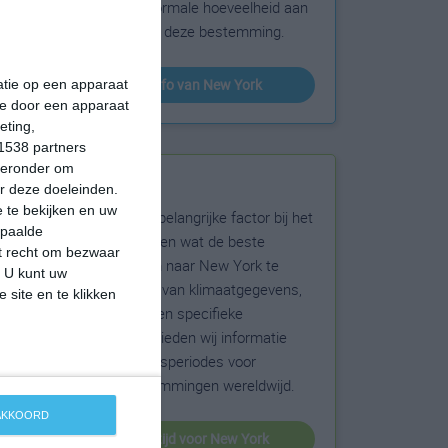
sneeuw en de normale hoeveelheid aan
zonneschijn voor deze bestemming.
klimaatinfo van New York
matie op een apparaat
ie door een apparaat
eting,
1538 partners
hieronder om
Beste reistijd
r deze doeleinden.
 te bekijken en uw
Het weer is een belangrijke factor bij het
epaalde
reizen. Wil je weten wat de beste
et recht om bezwaar
maanden zijn om naar New York te
. U kunt uw
reizen? Op basis van klimaatgegevens,
 site en te klikken
weersextremen en specifieke
weerinformatie bieden wij informatie
over de beste reisperiodes voor
duizenden bestemmingen wereldwijd.
 AKKOORD
beste reistijd voor New York