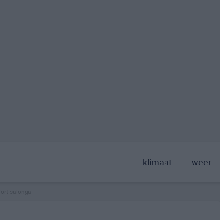
klimaat
weer
fort salonga