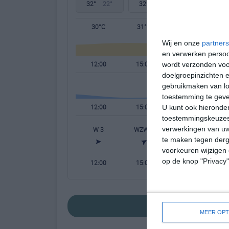
32°
22°
32°
23°
31°
20°
30°C
31°C
30°C
Wij en onze
partners
en verwerken persoon
12:00
15:00
18:00
wordt verzonden voo
doelgroepinzichten e
gebruikmaken van loc
toestemming te gev
12:00
15:00
18:00
U kunt ook hieronder
toestemmingskeuzes 
verwerkingen van uw
W 3
WZW 3
ZW 3
te maken tegen derge
voorkeuren wijzigen 
op de knop "Privacy
12:00
15:00
18:00
bekijk de uitgebrei
MEER OPT