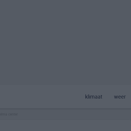
klimaat
weer
elma center