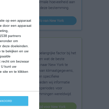
sneeuw en de normale hoeveelheid aan
zonneschijn voor deze bestemming.
klimaatinfo van New York
matie op een apparaat
ie door een apparaat
eting,
1538 partners
hieronder om
Beste reistijd
r deze doeleinden.
 te bekijken en uw
Het weer is een belangrijke factor bij het
epaalde
reizen. Wil je weten wat de beste
et recht om bezwaar
maanden zijn om naar New York te
. U kunt uw
reizen? Op basis van klimaatgegevens,
 site en te klikken
weersextremen en specifieke
weerinformatie bieden wij informatie
over de beste reisperiodes voor
duizenden bestemmingen wereldwijd.
 AKKOORD
beste reistijd voor New York