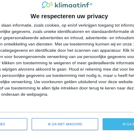
27°
18°
26°
18°
25°
16°
25°
13°
We respecteren uw privacy
20°C
19°C
21°C
24°C
26°C
slaan informatie, zoals cookies, op en/of verkrijgen toegang tot infor
lijke gegevens, zoals unieke identificatoren en standaardinformatie d
02:00
05:00
08:00
11:00
14:00
r gepersonaliseerde advertenties en inhoud, advertentie- en inhoudsm
n ontwikkeling van diensten.
Met uw toestemming kunnen wij en onze 
atiegegevens en identificatie door het scannen van apparatuur. Klik 
en voor bovengenoemde verwerking van uw persoonlijke gegevens voo
02:00
05:00
08:00
11:00
14:00
 klikken om toestemming te weigeren of meer gedetailleerde informatie
wijzigen alvorens akkoord te gaan.
Houd er rekening mee dat voor b
 persoonlijke gegevens uw toestemming niet nodig is, maar u heeft h
ZZW 1
Z 2
Z 2
ZW 3
WZW 3
lijke verwerking. Uw voorkeuren gelden uitsluitend voor deze website
of uw toestemming te allen tijde intrekken door terug te keren naar deze
" onderaan de webpagina.
02:00
05:00
08:00
11:00
14:00
ide weersverwachting voor Elma Center
IES
IK GA NIET AKKOORD
IK GA