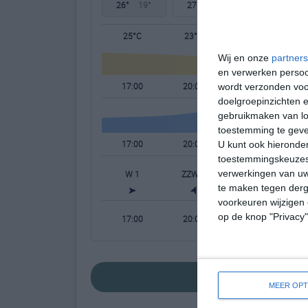
26°
19°
27°
19°
27°
17°
25°C
23°C
21°C
Wij en onze
partners
en verwerken persoon
17:00
20:00
23:00
wordt verzonden voo
doelgroepinzichten e
gebruikmaken van loc
toestemming te gev
17:00
20:00
23:00
U kunt ook hieronder
toestemmingskeuzes 
verwerkingen van uw
W 1
ZZW 1
ZZW 1
te maken tegen derge
voorkeuren wijzigen 
op de knop "Privacy
17:00
20:00
23:00
bekijk de uitgebre
MEER OPT