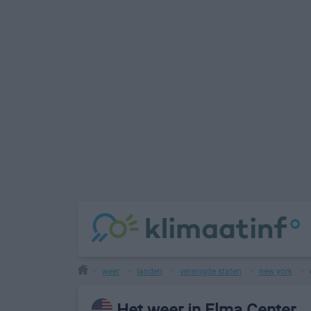
weer
landen
verenigde staten
new york
>
>
>
>
>
Het weer in Elma Center