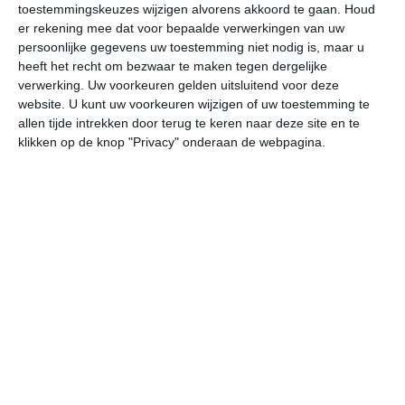
toestemmingskeuzes wijzigen alvorens akkoord te gaan.
Houd
W
er rekening mee dat voor bepaalde verwerkingen van uw
persoonlijke gegevens uw toestemming niet nodig is, maar u
za
zo
ma
di
wo
heeft het recht om bezwaar te maken tegen dergelijke
verwerking. Uw voorkeuren gelden uitsluitend voor deze
website. U kunt uw voorkeuren wijzigen of uw toestemming te
allen tijde intrekken door terug te keren naar deze site en te
33°
25°
32°
23°
33°
23°
32°
22°
33°
23°
klikken op de knop "Privacy" onderaan de webpagina.
25°C
24°C
24°C
27°C
31°C
32
00:00
03:00
06:00
09:00
12:00
15
00:00
03:00
06:00
09:00
12:00
15
ZW 2
ZW 2
WZW 2
WZW 3
WZW 3
WZ