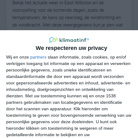
Bekijk het actuele weer in East Williston en de
voorspelling voor de komende dagen, zoals de
temperaturen, de kans op neerslag, de windrichting en
de windkracht. Met deze weergegevens kun je zien wat
voor weer je kunt verwachten in East Williston. Op basis
van de klimaatstatistieken beschrijven we het weer per
maand in East Williston. Dit is geen
We respecteren uw privacy
langetermijnverwachting, maar geeft het gemiddelde
Wij en onze
partners
slaan informatie, zoals cookies, op en/of
weerbeeld voor alle maanden van het jaar. Wil je de
verkrijgen toegang tot informatie op een apparaat en verwerken
uitgebreide weersverwachting voor East Williston zien?
persoonlijke gegevens, zoals unieke identificatoren en
Op de pagina met extra weerinformatie tonen we de
standaardinformatie die door een apparaat wordt verzonden
voor gepersonaliseerde advertenties en inhoud, advertentie- en
kans op sneeuw, de gevoelstemperatuur, de
inhoudsmeting, doelgroepinzichten en ontwikkeling van
zichtbaarheid, de UV-kracht, de luchtdruk en meer goede
diensten.
Met uw toestemming kunnen wij en onze 1538
weerinfo.
partners gebruikmaken van locatiegegevens en identificatie
door het scannen van apparatuur. Klik hieronder om
toestemming te geven voor bovengenoemde verwerking van uw
persoonlijke gegevens voor deze doeleinden. U kunt ook
29
N
°C
hieronder klikken om toestemming te weigeren of meer
L
gedetailleerde informatie te bekijken en uw