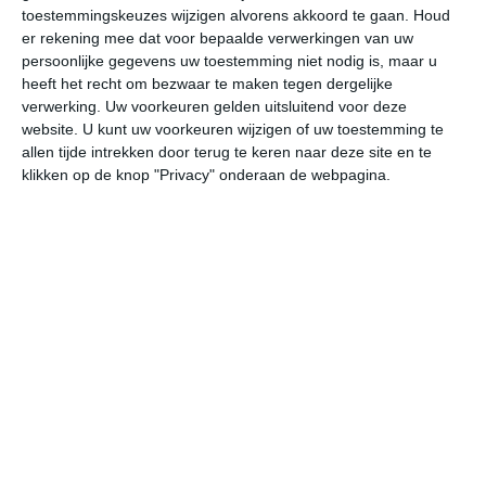
31
L
toestemmingskeuzes wijzigen alvorens akkoord te gaan.
Houd
er rekening mee dat voor bepaalde verwerkingen van uw
W
persoonlijke gegevens uw toestemming niet nodig is, maar u
heeft het recht om bezwaar te maken tegen dergelijke
verwerking. Uw voorkeuren gelden uitsluitend voor deze
ma
di
wo
do
vr
website. U kunt uw voorkeuren wijzigen of uw toestemming te
allen tijde intrekken door terug te keren naar deze site en te
klikken op de knop "Privacy" onderaan de webpagina.
33°
27°
33°
22°
31°
23°
30°
22°
30°
22°
27°C
24°C
23°C
27°C
31°C
32
00:00
03:00
06:00
09:00
12:00
15
00:00
03:00
06:00
09:00
12:00
15
N 2
NNO 2
NO 1
O 1
Z 3
ZZ