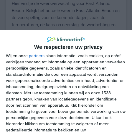
Hier vind je de weersverwachting voor East Atlantic
Beach. Bekijk het actuele weer in East Atlantic Beach en
de voorspelling voor de komende dagen, zoals de
temperaturen, de kans op neerslag, de windrichting en
de windkracht. Met deze weergegevens kun je zien wat
voor weer je kunt verwachten in East Atlantic Beach. Op
basis van de klimaatstatistieken beschrijven we het
We respecteren uw privacy
weer per maand in East Atlantic Beach. Dit is geen
Wij en onze
partners
slaan informatie, zoals cookies, op en/of
langetermijnverwachting, maar geeft het gemiddelde
verkrijgen toegang tot informatie op een apparaat en verwerken
weerbeeld voor alle maanden van het jaar. Wil je de
persoonlijke gegevens, zoals unieke identificatoren en
uitgebreide weersverwachting voor East Atlantic Beach
standaardinformatie die door een apparaat wordt verzonden
voor gepersonaliseerde advertenties en inhoud, advertentie- en
zien? Op de pagina met extra weerinformatie tonen we
inhoudsmeting, doelgroepinzichten en ontwikkeling van
de kans op sneeuw, de gevoelstemperatuur, de
diensten.
Met uw toestemming kunnen wij en onze 1538
zichtbaarheid, de UV-kracht, de luchtdruk en meer goede
partners gebruikmaken van locatiegegevens en identificatie
weerinfo.
door het scannen van apparatuur. Klik hieronder om
toestemming te geven voor bovengenoemde verwerking van uw
persoonlijke gegevens voor deze doeleinden. U kunt ook
hieronder klikken om toestemming te weigeren of meer
N
°C
gedetailleerde informatie te bekijken en uw