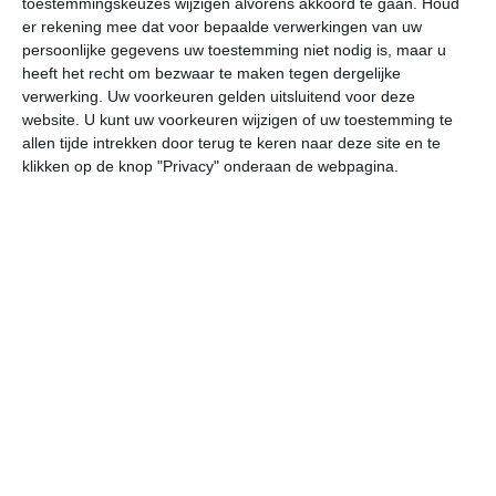
toestemmingskeuzes wijzigen alvorens akkoord te gaan.
Houd
er rekening mee dat voor bepaalde verwerkingen van uw
persoonlijke gegevens uw toestemming niet nodig is, maar u
do
vr
za
zo
ma
heeft het recht om bezwaar te maken tegen dergelijke
verwerking. Uw voorkeuren gelden uitsluitend voor deze
website. U kunt uw voorkeuren wijzigen of uw toestemming te
30°
23°
31°
24°
30°
23°
31°
23°
31°
22°
allen tijde intrekken door terug te keren naar deze site en te
klikken op de knop "Privacy" onderaan de webpagina.
24°C
27°C
30°C
30°C
27°C
25
07:00
10:00
13:00
16:00
19:00
22
07:00
10:00
13:00
16:00
19:00
22
ZZW 2
ZW 3
ZW 3
ZZW 3
ZZW 3
ZZ
07:00
10:00
13:00
16:00
19:00
22