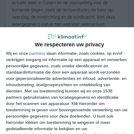
actuele weer in Coram en de voorspelling voor de
komende dagen, zoals de temperaturen, de kans op
neerslag, de windrichting en de windkracht. Met deze
weergegevens kun je zien wat voor weer je kunt
verwachten in Coram. Op basis van de
klimaatstatistieken beschrijven we het weer per maand
We respecteren uw privacy
in Coram. Dit is geen langetermijnverwachting, maar
geeft het gemiddelde weerbeeld voor alle maanden van
Wij en onze
partners
slaan informatie, zoals cookies, op en/of
het jaar. Wil je de uitgebreide weersverwachting voor
verkrijgen toegang tot informatie op een apparaat en verwerken
persoonlijke gegevens, zoals unieke identificatoren en
Coram zien? Op de pagina met extra weerinformatie
standaardinformatie die door een apparaat wordt verzonden
tonen we de kans op sneeuw, de gevoelstemperatuur,
voor gepersonaliseerde advertenties en inhoud, advertentie- en
de zichtbaarheid, de UV-kracht, de luchtdruk en meer
inhoudsmeting, doelgroepinzichten en ontwikkeling van
goede weerinfo.
diensten.
Met uw toestemming kunnen wij en onze 1538
partners gebruikmaken van locatiegegevens en identificatie
door het scannen van apparatuur. Klik hieronder om
toestemming te geven voor bovengenoemde verwerking van uw
26
N
°C
persoonlijke gegevens voor deze doeleinden. U kunt ook
hieronder klikken om toestemming te weigeren of meer
L
gedetailleerde informatie te bekijken en uw
W