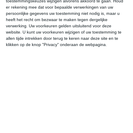
toestemmingskeuzes wijzigen alvorens akkoord te gaan.
Houd
er rekening mee dat voor bepaalde verwerkingen van uw
persoonlijke gegevens uw toestemming niet nodig is, maar u
do
vr
za
zo
ma
heeft het recht om bezwaar te maken tegen dergelijke
verwerking. Uw voorkeuren gelden uitsluitend voor deze
website. U kunt uw voorkeuren wijzigen of uw toestemming te
28°
19°
26°
19°
27°
19°
27°
17°
27°
17°
allen tijde intrekken door terug te keren naar deze site en te
klikken op de knop "Privacy" onderaan de webpagina.
20°C
20°C
21°C
25°C
28°C
27
02:00
05:00
08:00
11:00
14:00
17
02:00
05:00
08:00
11:00
14:00
17
ZZO 1
ZZW 1
ZZW 2
ZW 2
WZW 2
WN
02:00
05:00
08:00
11:00
14:00
17