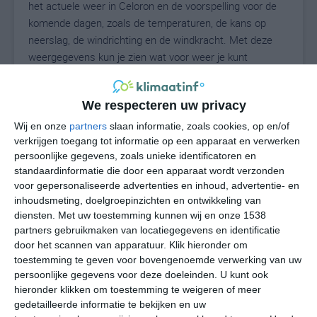
het actuele weer in Celoron en de voorspelling voor de
komende dagen, zoals de temperaturen, de kans op
neerslag, de windrichting en de windkracht. Met deze
weergegevens kun je zien wat voor weer je kunt
verwachten in Celoron. Op basis van de
klimaatstatistieken beschrijven we het weer per maand
We respecteren uw privacy
in Celoron. Dit is geen langetermijnverwachting, maar
geeft het gemiddelde weerbeeld voor alle maanden van
Wij en onze
partners
slaan informatie, zoals cookies, op en/of
het jaar. Wil je de uitgebreide weersverwachting voor
verkrijgen toegang tot informatie op een apparaat en verwerken
persoonlijke gegevens, zoals unieke identificatoren en
Celoron zien? Op de pagina met extra weerinformatie
standaardinformatie die door een apparaat wordt verzonden
tonen we de kans op sneeuw, de gevoelstemperatuur,
voor gepersonaliseerde advertenties en inhoud, advertentie- en
de zichtbaarheid, de UV-kracht, de luchtdruk en meer
inhoudsmeting, doelgroepinzichten en ontwikkeling van
goede weerinfo.
diensten.
Met uw toestemming kunnen wij en onze 1538
partners gebruikmaken van locatiegegevens en identificatie
door het scannen van apparatuur. Klik hieronder om
toestemming te geven voor bovengenoemde verwerking van uw
23
N
°C
persoonlijke gegevens voor deze doeleinden. U kunt ook
hieronder klikken om toestemming te weigeren of meer
L
gedetailleerde informatie te bekijken en uw
W