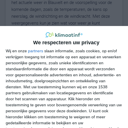
het actuele weer in Blauvelt en de voorspelling voor de
komende dagen, zoals de temperaturen, de kans op
neerslag, de windrichting en de windkracht. Met deze
weergegevens kun je zien wat voor weer je kunt
verwachten in Blauvelt. Op basis van de
klimaatstatistieken beschrijven we het weer per maand
We respecteren uw privacy
in Blauvelt. Dit is geen langetermijnverwachting, maar
geeft het gemiddelde weerbeeld voor alle maanden van
Wij en onze
partners
slaan informatie, zoals cookies, op en/of
het jaar. Wil je de uitgebreide weersverwachting voor
verkrijgen toegang tot informatie op een apparaat en verwerken
persoonlijke gegevens, zoals unieke identificatoren en
Blauvelt zien? Op de pagina met extra weerinformatie
standaardinformatie die door een apparaat wordt verzonden
tonen we de kans op sneeuw, de gevoelstemperatuur,
voor gepersonaliseerde advertenties en inhoud, advertentie- en
de zichtbaarheid, de UV-kracht, de luchtdruk en meer
inhoudsmeting, doelgroepinzichten en ontwikkeling van
goede weerinfo.
diensten.
Met uw toestemming kunnen wij en onze 1538
partners gebruikmaken van locatiegegevens en identificatie
door het scannen van apparatuur. Klik hieronder om
toestemming te geven voor bovengenoemde verwerking van uw
27
N
°C
persoonlijke gegevens voor deze doeleinden. U kunt ook
hieronder klikken om toestemming te weigeren of meer
L
gedetailleerde informatie te bekijken en uw
W