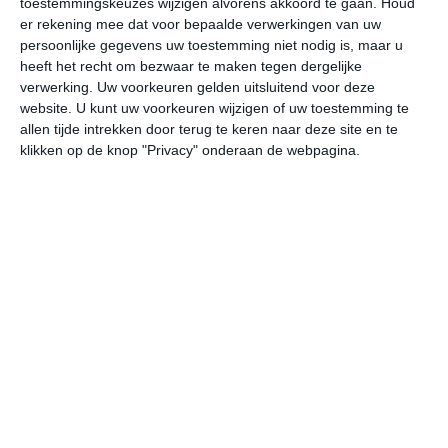
toestemmingskeuzes wijzigen alvorens akkoord te gaan.
Houd
er rekening mee dat voor bepaalde verwerkingen van uw
persoonlijke gegevens uw toestemming niet nodig is, maar u
za
zo
ma
di
wo
heeft het recht om bezwaar te maken tegen dergelijke
verwerking. Uw voorkeuren gelden uitsluitend voor deze
website. U kunt uw voorkeuren wijzigen of uw toestemming te
32°
21°
32°
22°
32°
19°
30°
22°
30°
19°
allen tijde intrekken door terug te keren naar deze site en te
klikken op de knop "Privacy" onderaan de webpagina.
29°C
25°C
24°C
23°C
23°C
27
19:00
22:00
01:00
04:00
07:00
10
19:00
22:00
01:00
04:00
07:00
10
WZW 2
WZW 2
WZW 1
ZW 1
ZW 1
WN
19:00
22:00
01:00
04:00
07:00
10