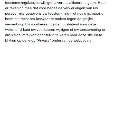
toestemmingskeuzes wijzigen alvorens akkoord te gaan.
Houd
W
er rekening mee dat voor bepaalde verwerkingen van uw
persoonlijke gegevens uw toestemming niet nodig is, maar u
ma
di
wo
do
vr
heeft het recht om bezwaar te maken tegen dergelijke
verwerking. Uw voorkeuren gelden uitsluitend voor deze
website. U kunt uw voorkeuren wijzigen of uw toestemming te
allen tijde intrekken door terug te keren naar deze site en te
33°
16°
32°
15°
30°
14°
27°
14°
27°
13°
klikken op de knop "Privacy" onderaan de webpagina.
18°C
16°C
23°C
30°C
32°C
28
03:00
06:00
09:00
12:00
15:00
18
03:00
06:00
09:00
12:00
15:00
18
WZW 2
WZW 1
W 1
W 1
W 1
W