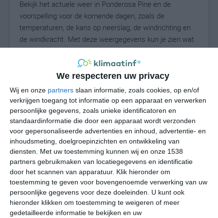
Bekijk het actuele weer in Ponderosa Pine en de
voorspelling voor de komende dagen, zoals de
temperaturen, de kans op neerslag, de windrichting en
de windkracht. Met deze weergegevens kun je zien wat
voor weer je kunt verwachten in Ponderosa Pine. Op
basis van de klimaatstatistieken beschrijven we het
weer per maand in Ponderosa Pine. Dit is geen
We respecteren uw privacy
langetermijnverwachting, maar geeft het gemiddelde
Wij en onze
partners
slaan informatie, zoals cookies, op en/of
weerbeeld voor alle maanden van het jaar. Wil je de
verkrijgen toegang tot informatie op een apparaat en verwerken
uitgebreide weersverwachting voor Ponderosa Pine
persoonlijke gegevens, zoals unieke identificatoren en
zien? Op de pagina met extra weerinformatie tonen we
standaardinformatie die door een apparaat wordt verzonden
voor gepersonaliseerde advertenties en inhoud, advertentie- en
de kans op sneeuw, de gevoelstemperatuur, de
inhoudsmeting, doelgroepinzichten en ontwikkeling van
zichtbaarheid, de UV-kracht, de luchtdruk en meer goede
diensten.
Met uw toestemming kunnen wij en onze 1538
weerinfo.
partners gebruikmaken van locatiegegevens en identificatie
door het scannen van apparatuur. Klik hieronder om
toestemming te geven voor bovengenoemde verwerking van uw
persoonlijke gegevens voor deze doeleinden. U kunt ook
23
N
°C
hieronder klikken om toestemming te weigeren of meer
L
gedetailleerde informatie te bekijken en uw