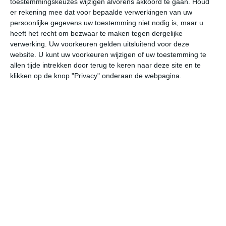
toestemmingskeuzes wijzigen alvorens akkoord te gaan.
Houd
er rekening mee dat voor bepaalde verwerkingen van uw
persoonlijke gegevens uw toestemming niet nodig is, maar u
do
vr
za
zo
ma
heeft het recht om bezwaar te maken tegen dergelijke
verwerking. Uw voorkeuren gelden uitsluitend voor deze
website. U kunt uw voorkeuren wijzigen of uw toestemming te
34°
18°
34°
17°
34°
17°
34°
18°
35°
18°
allen tijde intrekken door terug te keren naar deze site en te
klikken op de knop "Privacy" onderaan de webpagina.
21°C
19°C
18°C
24°C
30°C
33
00:00
03:00
06:00
09:00
12:00
15
00:00
03:00
06:00
09:00
12:00
15
O 3
ZZW 3
W 3
ZW 4
ZZW 4
Z
00:00
03:00
06:00
09:00
12:00
15