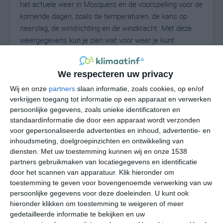
het actuele weer in Mosquero en de voorspelling voor de
komende dagen, zoals de temperaturen, de kans op
neerslag, de windrichting en de windkracht. Met deze
weergegevens kun je zien wat voor weer je kunt
verwachten in Mosquero. Op basis van de
klimaatstatistieken beschrijven we het weer per maand
We respecteren uw privacy
in Mosquero. Dit is geen langetermijnverwachting, maar
geeft het gemiddelde weerbeeld voor alle maanden van
Wij en onze
partners
slaan informatie, zoals cookies, op en/of
het jaar. Wil je de uitgebreide weersverwachting voor
verkrijgen toegang tot informatie op een apparaat en verwerken
persoonlijke gegevens, zoals unieke identificatoren en
Mosquero zien? Op de pagina met extra weerinformatie
standaardinformatie die door een apparaat wordt verzonden
tonen we de kans op sneeuw, de gevoelstemperatuur,
voor gepersonaliseerde advertenties en inhoud, advertentie- en
de zichtbaarheid, de UV-kracht, de luchtdruk en meer
inhoudsmeting, doelgroepinzichten en ontwikkeling van
goede weerinfo.
diensten.
Met uw toestemming kunnen wij en onze 1538
partners gebruikmaken van locatiegegevens en identificatie
door het scannen van apparatuur. Klik hieronder om
toestemming te geven voor bovengenoemde verwerking van uw
27
N
°C
persoonlijke gegevens voor deze doeleinden. U kunt ook
hieronder klikken om toestemming te weigeren of meer
L
gedetailleerde informatie te bekijken en uw
W