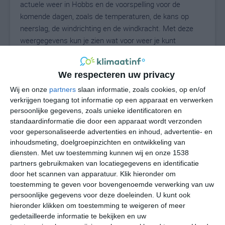
actuele weer in Hobbs en de voorspelling voor de
komende dagen, zoals de temperaturen, de kans op
neerslag, de windrichting en de windkracht. Met deze
weergegevens kun je zien wat voor weer je kunt
verwachten in Hobbs. Op basis van de
klimaatstatistieken beschrijven we het weer per maand
We respecteren uw privacy
in Hobbs. Dit is geen langetermijnverwachting, maar
geeft het gemiddelde weerbeeld voor alle maanden van
Wij en onze
partners
slaan informatie, zoals cookies, op en/of
het jaar. Wil je de uitgebreide weersverwachting voor
verkrijgen toegang tot informatie op een apparaat en verwerken
persoonlijke gegevens, zoals unieke identificatoren en
Hobbs zien? Op de pagina met extra weerinformatie
standaardinformatie die door een apparaat wordt verzonden
tonen we de kans op sneeuw, de gevoelstemperatuur,
voor gepersonaliseerde advertenties en inhoud, advertentie- en
de zichtbaarheid, de UV-kracht, de luchtdruk en meer
inhoudsmeting, doelgroepinzichten en ontwikkeling van
goede weerinfo.
diensten.
Met uw toestemming kunnen wij en onze 1538
partners gebruikmaken van locatiegegevens en identificatie
door het scannen van apparatuur. Klik hieronder om
toestemming te geven voor bovengenoemde verwerking van uw
29
N
°C
persoonlijke gegevens voor deze doeleinden. U kunt ook
hieronder klikken om toestemming te weigeren of meer
L
gedetailleerde informatie te bekijken en uw
W