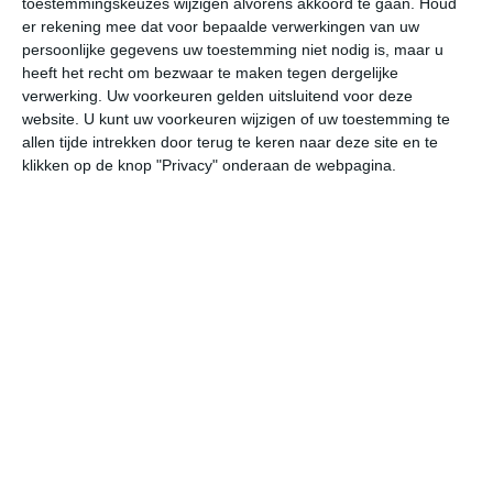
toestemmingskeuzes wijzigen alvorens akkoord te gaan.
Houd
er rekening mee dat voor bepaalde verwerkingen van uw
persoonlijke gegevens uw toestemming niet nodig is, maar u
vr
za
zo
ma
di
heeft het recht om bezwaar te maken tegen dergelijke
verwerking. Uw voorkeuren gelden uitsluitend voor deze
website. U kunt uw voorkeuren wijzigen of uw toestemming te
36°
21°
36°
21°
35°
21°
36°
21°
37°
21°
allen tijde intrekken door terug te keren naar deze site en te
klikken op de knop "Privacy" onderaan de webpagina.
31°C
35°C
36°C
32°C
27°C
24
11:00
14:00
17:00
20:00
23:00
02
11:00
14:00
17:00
20:00
23:00
02
ZZO 3
ZO 3
ZZO 3
ZZO 3
ZZO 3
ZZ
11:00
14:00
17:00
20:00
23:00
02