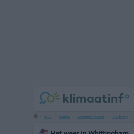
weer
landen
verenigde staten
new jersey
>
>
>
>
Het weer in Whittingham