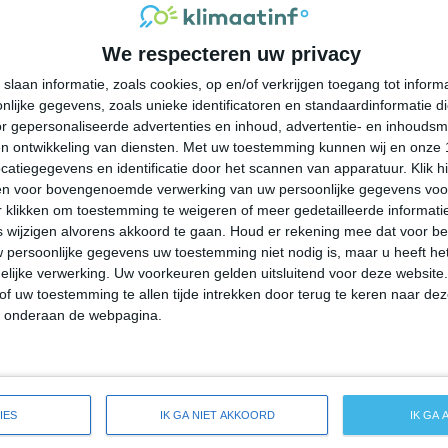
32°
19°
31°
22°
28°
20°
28°
21°
We respecteren uw privacy
27°C
31°C
31°C
28°C
24°C
slaan informatie, zoals cookies, op en/of verkrijgen toegang tot infor
lijke gegevens, zoals unieke identificatoren en standaardinformatie d
10:00
13:00
16:00
19:00
22:00
r gepersonaliseerde advertenties en inhoud, advertentie- en inhoudsm
n ontwikkeling van diensten.
Met uw toestemming kunnen wij en onze 
atiegegevens en identificatie door het scannen van apparatuur. Klik 
en voor bovengenoemde verwerking van uw persoonlijke gegevens voo
10:00
13:00
16:00
19:00
22:00
 klikken om toestemming te weigeren of meer gedetailleerde informatie
wijzigen alvorens akkoord te gaan.
Houd er rekening mee dat voor b
 persoonlijke gegevens uw toestemming niet nodig is, maar u heeft h
W 1
WZW 2
W 2
Z 1
W 1
lijke verwerking. Uw voorkeuren gelden uitsluitend voor deze website
of uw toestemming te allen tijde intrekken door terug te keren naar deze
" onderaan de webpagina.
10:00
13:00
16:00
19:00
22:00
ide weersverwachting voor Whittingham
IES
IK GA NIET AKKOORD
IK GA