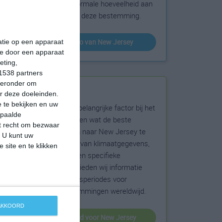
sneeuw en de normale hoeveelheid aan
zonneschijn voor deze bestemming.
klimaatinfo van New Jersey
matie op een apparaat
ie door een apparaat
eting,
1538 partners
hieronder om
Beste reistijd
r deze doeleinden.
 te bekijken en uw
Het weer is een belangrijke factor bij het
epaalde
reizen. Wil je weten wat de beste
et recht om bezwaar
maanden zijn om naar New Jersey te
. U kunt uw
reizen? Op basis van klimaatgegevens,
 site en te klikken
weersextremen en specifieke
weerinformatie bieden wij informatie
over de beste reisperiodes voor
duizenden bestemmingen wereldwijd.
 AKKOORD
beste reistijd voor New Jersey