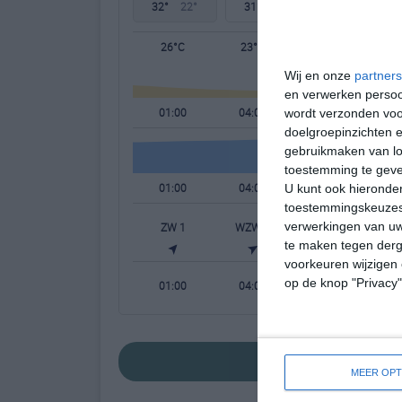
32°
22°
31°
22°
31°
22°
26°C
23°C
23°C
Wij en onze
partners
en verwerken persoon
01:00
04:00
07:00
wordt verzonden voo
doelgroepinzichten e
gebruikmaken van loc
toestemming te gev
01:00
04:00
07:00
U kunt ook hieronder
toestemmingskeuzes 
verwerkingen van uw
ZW 1
WZW 1
WZW 1
te maken tegen derge
voorkeuren wijzigen 
op de knop "Privacy
01:00
04:00
07:00
bekijk de uitgebre
MEER OPT