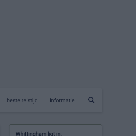
beste reistijd
informatie
Whittingham ligt in: