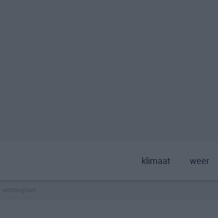
klimaat
weer
whittingham
>