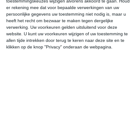
toestemmingskeuzes wijzigen alvorens akkoord te gaan.
Houd
er rekening mee dat voor bepaalde verwerkingen van uw
persoonlijke gegevens uw toestemming niet nodig is, maar u
undefined
ma
di
wo
do
heeft het recht om bezwaar te maken tegen dergelijke
verwerking. Uw voorkeuren gelden uitsluitend voor deze
website. U kunt uw voorkeuren wijzigen of uw toestemming te
33°
23°
33°
21°
31°
23°
30°
21°
30°
21°
allen tijde intrekken door terug te keren naar deze site en te
klikken op de knop "Privacy" onderaan de webpagina.
24°C
24°C
24°C
28°C
31°C
33
01:00
04:00
07:00
10:00
13:00
16
01:00
04:00
07:00
10:00
13:00
16
WZW 2
ZW 1
ZW 2
WNW 2
WNW 3
WN
01:00
04:00
07:00
10:00
13:00
16