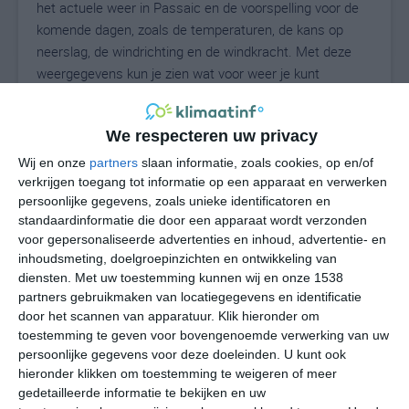
het actuele weer in Passaic en de voorspelling voor de
komende dagen, zoals de temperaturen, de kans op
neerslag, de windrichting en de windkracht. Met deze
weergegevens kun je zien wat voor weer je kunt
verwachten in Passaic. Op basis van de
klimaatstatistieken beschrijven we het weer per maand
We respecteren uw privacy
in Passaic. Dit is geen langetermijnverwachting, maar
geeft het gemiddelde weerbeeld voor alle maanden van
Wij en onze
partners
slaan informatie, zoals cookies, op en/of
het jaar. Wil je de uitgebreide weersverwachting voor
verkrijgen toegang tot informatie op een apparaat en verwerken
persoonlijke gegevens, zoals unieke identificatoren en
Passaic zien? Op de pagina met extra weerinformatie
standaardinformatie die door een apparaat wordt verzonden
tonen we de kans op sneeuw, de gevoelstemperatuur,
voor gepersonaliseerde advertenties en inhoud, advertentie- en
de zichtbaarheid, de UV-kracht, de luchtdruk en meer
inhoudsmeting, doelgroepinzichten en ontwikkeling van
goede weerinfo.
diensten.
Met uw toestemming kunnen wij en onze 1538
partners gebruikmaken van locatiegegevens en identificatie
door het scannen van apparatuur. Klik hieronder om
toestemming te geven voor bovengenoemde verwerking van uw
28
N
°C
persoonlijke gegevens voor deze doeleinden. U kunt ook
hieronder klikken om toestemming te weigeren of meer
L
gedetailleerde informatie te bekijken en uw
W