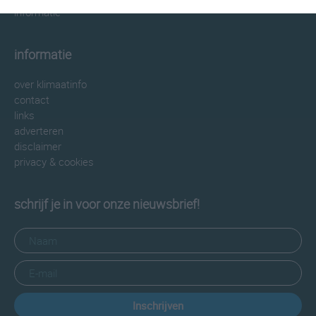
informatie
informatie
over klimaatinfo
contact
links
adverteren
disclaimer
privacy & cookies
schrijf je in voor onze nieuwsbrief!
Inschrijven