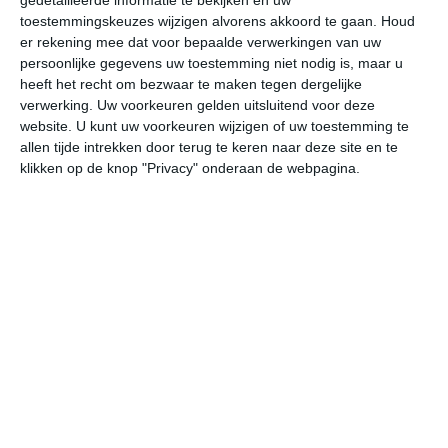
27
N
°C
toestemmingskeuzes wijzigen alvorens akkoord te gaan.
Houd
L
er rekening mee dat voor bepaalde verwerkingen van uw
persoonlijke gegevens uw toestemming niet nodig is, maar u
W
heeft het recht om bezwaar te maken tegen dergelijke
verwerking. Uw voorkeuren gelden uitsluitend voor deze
za
zo
ma
di
wo
website. U kunt uw voorkeuren wijzigen of uw toestemming te
allen tijde intrekken door terug te keren naar deze site en te
klikken op de knop "Privacy" onderaan de webpagina.
33°
22°
32°
22°
32°
21°
32°
22°
30°
21°
21°C
23°C
26°C
30°C
32°C
31
03:00
06:00
09:00
12:00
15:00
18
03:00
06:00
09:00
12:00
15:00
18
ZW 1
WZW 1
WZW 2
WZW 2
WZW 3
WZ