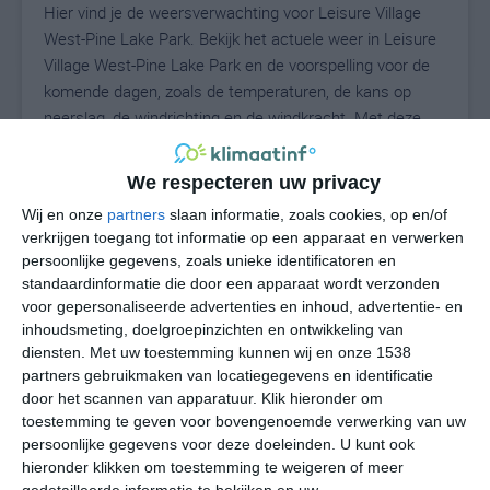
Hier vind je de weersverwachting voor Leisure Village
West-Pine Lake Park. Bekijk het actuele weer in Leisure
Village West-Pine Lake Park en de voorspelling voor de
komende dagen, zoals de temperaturen, de kans op
neerslag, de windrichting en de windkracht. Met deze
weergegevens kun je zien wat voor weer je kunt
verwachten in Leisure Village West-Pine Lake Park. Op
We respecteren uw privacy
basis van de klimaatstatistieken beschrijven we het
Wij en onze
partners
slaan informatie, zoals cookies, op en/of
weer per maand in Leisure Village West-Pine Lake Park.
verkrijgen toegang tot informatie op een apparaat en verwerken
Dit is geen langetermijnverwachting, maar geeft het
persoonlijke gegevens, zoals unieke identificatoren en
gemiddelde weerbeeld voor alle maanden van het jaar.
standaardinformatie die door een apparaat wordt verzonden
Wil je de uitgebreide weersverwachting voor Leisure
voor gepersonaliseerde advertenties en inhoud, advertentie- en
Village West-Pine Lake Park zien? Op de pagina met
inhoudsmeting, doelgroepinzichten en ontwikkeling van
extra weerinformatie tonen we de kans op sneeuw, de
diensten.
Met uw toestemming kunnen wij en onze 1538
partners gebruikmaken van locatiegegevens en identificatie
gevoelstemperatuur, de zichtbaarheid, de UV-kracht, de
door het scannen van apparatuur. Klik hieronder om
luchtdruk en meer goede weerinfo.
toestemming te geven voor bovengenoemde verwerking van uw
persoonlijke gegevens voor deze doeleinden. U kunt ook
hieronder klikken om toestemming te weigeren of meer
gedetailleerde informatie te bekijken en uw