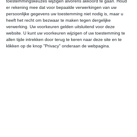
toestemmingskeuzes wijzigen alvorens akkoord te gaan.
Houd
er rekening mee dat voor bepaalde verwerkingen van uw
persoonlijke gegevens uw toestemming niet nodig is, maar u
ma
di
wo
do
vr
heeft het recht om bezwaar te maken tegen dergelijke
verwerking. Uw voorkeuren gelden uitsluitend voor deze
website. U kunt uw voorkeuren wijzigen of uw toestemming te
34°
20°
31°
21°
31°
19°
30°
20°
29°
17°
allen tijde intrekken door terug te keren naar deze site en te
klikken op de knop "Privacy" onderaan de webpagina.
22°C
21°C
23°C
29°C
33°C
32
02:00
05:00
08:00
11:00
14:00
17
02:00
05:00
08:00
11:00
14:00
17
NNW 1
N 1
ONO 0
Z 2
ZW 3
WZ
02:00
05:00
08:00
11:00
14:00
17