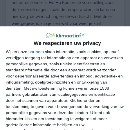
het actuele weer in Ho-Ho-Kus en de voorspelling voor
de komende dagen, zoals de temperaturen, de kans op
neerslag, de windrichting en de windkracht. Met deze
weergegevens kun je zien wat voor weer je kunt
verwachten in Ho-Ho-Kus. Op basis van de
klimaatstatistieken beschrijven we het weer per maand
We respecteren uw privacy
in Ho-Ho-Kus. Dit is geen langetermijnverwachting, maar
geeft het gemiddelde weerbeeld voor alle maanden van
Wij en onze
partners
slaan informatie, zoals cookies, op en/of
het jaar. Wil je de uitgebreide weersverwachting voor Ho-
verkrijgen toegang tot informatie op een apparaat en verwerken
persoonlijke gegevens, zoals unieke identificatoren en
Ho-Kus zien? Op de pagina met extra weerinformatie
standaardinformatie die door een apparaat wordt verzonden
tonen we de kans op sneeuw, de gevoelstemperatuur,
voor gepersonaliseerde advertenties en inhoud, advertentie- en
de zichtbaarheid, de UV-kracht, de luchtdruk en meer
inhoudsmeting, doelgroepinzichten en ontwikkeling van
goede weerinfo.
diensten.
Met uw toestemming kunnen wij en onze 1538
partners gebruikmaken van locatiegegevens en identificatie
door het scannen van apparatuur. Klik hieronder om
toestemming te geven voor bovengenoemde verwerking van uw
26
N
°C
persoonlijke gegevens voor deze doeleinden. U kunt ook
hieronder klikken om toestemming te weigeren of meer
L
gedetailleerde informatie te bekijken en uw
W