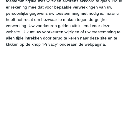
toestemmingskeuzes wijzigen alvorens akkoord te gaan.
Houd
er rekening mee dat voor bepaalde verwerkingen van uw
persoonlijke gegevens uw toestemming niet nodig is, maar u
undefined
ma
di
wo
do
heeft het recht om bezwaar te maken tegen dergelijke
verwerking. Uw voorkeuren gelden uitsluitend voor deze
website. U kunt uw voorkeuren wijzigen of uw toestemming te
33°
21°
33°
19°
30°
21°
30°
19°
30°
19°
allen tijde intrekken door terug te keren naar deze site en te
klikken op de knop "Privacy" onderaan de webpagina.
20°C
22°C
22°C
27°C
31°C
32
01:00
04:00
07:00
10:00
13:00
16
01:00
04:00
07:00
10:00
13:00
16
WZW 1
ZW 1
W 1
WNW 2
W 2
W
01:00
04:00
07:00
10:00
13:00
16