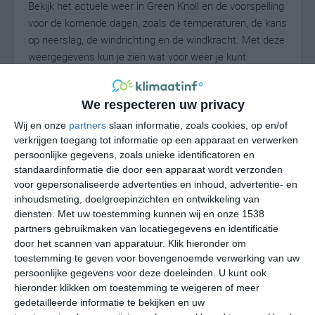
Bekijk het actuele weer in Green Knoll en de voorspelling
voor de komende dagen, zoals de temperaturen, de kans
op neerslag, de windrichting en de windkracht. Met deze
weergegevens kun je zien wat voor weer je kunt
verwachten in Green Knoll. Op basis van de
klimaatstatistieken beschrijven we het weer per maand
We respecteren uw privacy
in Green Knoll. Dit is geen langetermijnverwachting,
maar geeft het gemiddelde weerbeeld voor alle
Wij en onze
partners
slaan informatie, zoals cookies, op en/of
maanden van het jaar. Wil je de uitgebreide
verkrijgen toegang tot informatie op een apparaat en verwerken
persoonlijke gegevens, zoals unieke identificatoren en
weersverwachting voor Green Knoll zien? Op de pagina
standaardinformatie die door een apparaat wordt verzonden
met extra weerinformatie tonen we de kans op sneeuw,
voor gepersonaliseerde advertenties en inhoud, advertentie- en
de gevoelstemperatuur, de zichtbaarheid, de UV-kracht,
inhoudsmeting, doelgroepinzichten en ontwikkeling van
de luchtdruk en meer goede weerinfo.
diensten.
Met uw toestemming kunnen wij en onze 1538
partners gebruikmaken van locatiegegevens en identificatie
door het scannen van apparatuur. Klik hieronder om
toestemming te geven voor bovengenoemde verwerking van uw
26
N
°C
persoonlijke gegevens voor deze doeleinden. U kunt ook
hieronder klikken om toestemming te weigeren of meer
L
gedetailleerde informatie te bekijken en uw
W