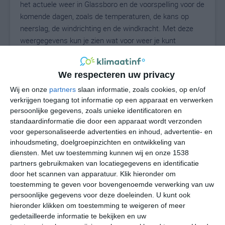
het actuele weer in Glassboro en de voorspelling voor de
komende dagen, zoals de temperaturen, de kans op
neerslag, de windrichting en de windkracht. Met deze
weergegevens kun je zien wat voor weer je kunt
verwachten in Glassboro. Op basis van de
klimaatstatistieken beschrijven we het weer per maand
We respecteren uw privacy
in Glassboro. Dit is geen langetermijnverwachting, maar
geeft het gemiddelde weerbeeld voor alle maanden van
Wij en onze
partners
slaan informatie, zoals cookies, op en/of
het jaar. Wil je de uitgebreide weersverwachting voor
verkrijgen toegang tot informatie op een apparaat en verwerken
persoonlijke gegevens, zoals unieke identificatoren en
Glassboro zien? Op de pagina met extra weerinformatie
standaardinformatie die door een apparaat wordt verzonden
tonen we de kans op sneeuw, de gevoelstemperatuur,
voor gepersonaliseerde advertenties en inhoud, advertentie- en
de zichtbaarheid, de UV-kracht, de luchtdruk en meer
inhoudsmeting, doelgroepinzichten en ontwikkeling van
goede weerinfo.
diensten.
Met uw toestemming kunnen wij en onze 1538
partners gebruikmaken van locatiegegevens en identificatie
door het scannen van apparatuur. Klik hieronder om
toestemming te geven voor bovengenoemde verwerking van uw
27
N
°C
persoonlijke gegevens voor deze doeleinden. U kunt ook
hieronder klikken om toestemming te weigeren of meer
L
gedetailleerde informatie te bekijken en uw
W