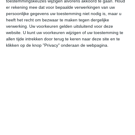
toestemmingskeuzes wijzigen alvorens akkoord te gaan.
Houd
er rekening mee dat voor bepaalde verwerkingen van uw
persoonlijke gegevens uw toestemming niet nodig is, maar u
ma
di
wo
do
vr
heeft het recht om bezwaar te maken tegen dergelijke
verwerking. Uw voorkeuren gelden uitsluitend voor deze
website. U kunt uw voorkeuren wijzigen of uw toestemming te
33°
21°
31°
22°
30°
21°
30°
21°
29°
20°
allen tijde intrekken door terug te keren naar deze site en te
klikken op de knop "Privacy" onderaan de webpagina.
22°C
24°C
30°C
32°C
32°C
27
05:00
08:00
11:00
14:00
17:00
20
05:00
08:00
11:00
14:00
17:00
20
WNW 1
WNW 0
W 1
WZW 2
WZW 2
WZ
05:00
08:00
11:00
14:00
17:00
20