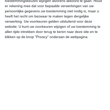
toestemmingskeuzes wijzigen alvorens akkoord te gaan.
Houd
er rekening mee dat voor bepaalde verwerkingen van uw
persoonlijke gegevens uw toestemming niet nodig is, maar u
vr
za
zo
ma
di
heeft het recht om bezwaar te maken tegen dergelijke
verwerking. Uw voorkeuren gelden uitsluitend voor deze
website. U kunt uw voorkeuren wijzigen of uw toestemming te
33°
23°
32°
22°
32°
22°
32°
20°
32°
22°
allen tijde intrekken door terug te keren naar deze site en te
klikken op de knop "Privacy" onderaan de webpagina.
24°C
24°C
28°C
31°C
33°C
30
04:00
07:00
10:00
13:00
16:00
19
04:00
07:00
10:00
13:00
16:00
19
ZW 1
WZW 1
WZW 2
ZW 2
ZZW 2
ZZ
04:00
07:00
10:00
13:00
16:00
19