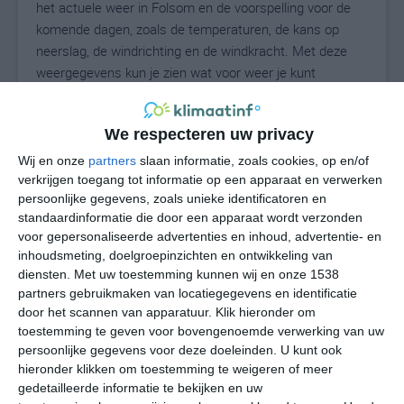
het actuele weer in Folsom en de voorspelling voor de
komende dagen, zoals de temperaturen, de kans op
neerslag, de windrichting en de windkracht. Met deze
weergegevens kun je zien wat voor weer je kunt
verwachten in Folsom. Op basis van de
klimaatstatistieken beschrijven we het weer per maand
We respecteren uw privacy
in Folsom. Dit is geen langetermijnverwachting, maar
geeft het gemiddelde weerbeeld voor alle maanden van
Wij en onze
partners
slaan informatie, zoals cookies, op en/of
het jaar. Wil je de uitgebreide weersverwachting voor
verkrijgen toegang tot informatie op een apparaat en verwerken
persoonlijke gegevens, zoals unieke identificatoren en
Folsom zien? Op de pagina met extra weerinformatie
standaardinformatie die door een apparaat wordt verzonden
tonen we de kans op sneeuw, de gevoelstemperatuur,
voor gepersonaliseerde advertenties en inhoud, advertentie- en
de zichtbaarheid, de UV-kracht, de luchtdruk en meer
inhoudsmeting, doelgroepinzichten en ontwikkeling van
goede weerinfo.
diensten.
Met uw toestemming kunnen wij en onze 1538
partners gebruikmaken van locatiegegevens en identificatie
door het scannen van apparatuur. Klik hieronder om
toestemming te geven voor bovengenoemde verwerking van uw
27
N
°C
persoonlijke gegevens voor deze doeleinden. U kunt ook
hieronder klikken om toestemming te weigeren of meer
L
gedetailleerde informatie te bekijken en uw
W