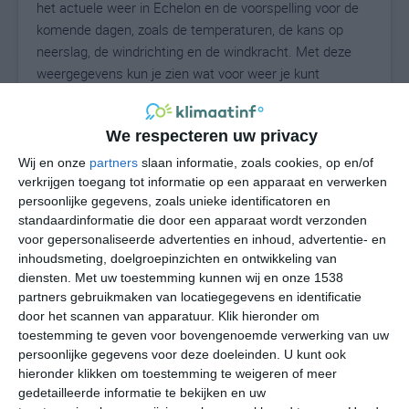
het actuele weer in Echelon en de voorspelling voor de
komende dagen, zoals de temperaturen, de kans op
neerslag, de windrichting en de windkracht. Met deze
weergegevens kun je zien wat voor weer je kunt
verwachten in Echelon. Op basis van de
klimaatstatistieken beschrijven we het weer per maand
We respecteren uw privacy
in Echelon. Dit is geen langetermijnverwachting, maar
geeft het gemiddelde weerbeeld voor alle maanden van
Wij en onze
partners
slaan informatie, zoals cookies, op en/of
het jaar. Wil je de uitgebreide weersverwachting voor
verkrijgen toegang tot informatie op een apparaat en verwerken
persoonlijke gegevens, zoals unieke identificatoren en
Echelon zien? Op de pagina met extra weerinformatie
standaardinformatie die door een apparaat wordt verzonden
tonen we de kans op sneeuw, de gevoelstemperatuur,
voor gepersonaliseerde advertenties en inhoud, advertentie- en
de zichtbaarheid, de UV-kracht, de luchtdruk en meer
inhoudsmeting, doelgroepinzichten en ontwikkeling van
goede weerinfo.
diensten.
Met uw toestemming kunnen wij en onze 1538
partners gebruikmaken van locatiegegevens en identificatie
door het scannen van apparatuur. Klik hieronder om
toestemming te geven voor bovengenoemde verwerking van uw
28
N
°C
persoonlijke gegevens voor deze doeleinden. U kunt ook
hieronder klikken om toestemming te weigeren of meer
L
gedetailleerde informatie te bekijken en uw
W