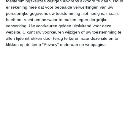
toestemmingskeuzes wijzigen alvorens akkoord te gaan.
Houd
er rekening mee dat voor bepaalde verwerkingen van uw
persoonlijke gegevens uw toestemming niet nodig is, maar u
vr
za
zo
ma
di
heeft het recht om bezwaar te maken tegen dergelijke
verwerking. Uw voorkeuren gelden uitsluitend voor deze
website. U kunt uw voorkeuren wijzigen of uw toestemming te
33°
24°
32°
23°
32°
23°
33°
22°
33°
23°
allen tijde intrekken door terug te keren naar deze site en te
klikken op de knop "Privacy" onderaan de webpagina.
25°C
29°C
32°C
32°C
28°C
25
08:00
11:00
14:00
17:00
20:00
23
08:00
11:00
14:00
17:00
20:00
23
WZW 1
W 2
ZW 2
ZW 2
WZW 2
ZZ
08:00
11:00
14:00
17:00
20:00
23