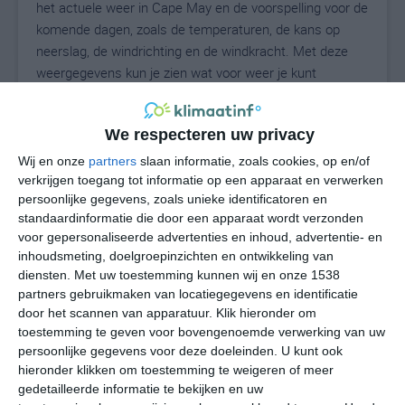
het actuele weer in Cape May en de voorspelling voor de
komende dagen, zoals de temperaturen, de kans op
neerslag, de windrichting en de windkracht. Met deze
weergegevens kun je zien wat voor weer je kunt
verwachten in Cape May. Op basis van de
klimaatstatistieken beschrijven we het weer per maand
We respecteren uw privacy
in Cape May. Dit is geen langetermijnverwachting, maar
geeft het gemiddelde weerbeeld voor alle maanden van
Wij en onze
partners
slaan informatie, zoals cookies, op en/of
het jaar. Wil je de uitgebreide weersverwachting voor
verkrijgen toegang tot informatie op een apparaat en verwerken
persoonlijke gegevens, zoals unieke identificatoren en
Cape May zien? Op de pagina met extra weerinformatie
standaardinformatie die door een apparaat wordt verzonden
tonen we de kans op sneeuw, de gevoelstemperatuur,
voor gepersonaliseerde advertenties en inhoud, advertentie- en
de zichtbaarheid, de UV-kracht, de luchtdruk en meer
inhoudsmeting, doelgroepinzichten en ontwikkeling van
goede weerinfo.
diensten.
Met uw toestemming kunnen wij en onze 1538
partners gebruikmaken van locatiegegevens en identificatie
door het scannen van apparatuur. Klik hieronder om
toestemming te geven voor bovengenoemde verwerking van uw
27
N
°C
persoonlijke gegevens voor deze doeleinden. U kunt ook
hieronder klikken om toestemming te weigeren of meer
L
gedetailleerde informatie te bekijken en uw
W