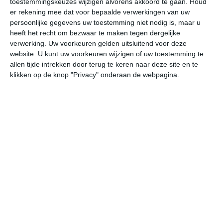
toestemmingskeuzes wijzigen alvorens akkoord te gaan.
Houd
er rekening mee dat voor bepaalde verwerkingen van uw
persoonlijke gegevens uw toestemming niet nodig is, maar u
vr
za
zo
ma
di
heeft het recht om bezwaar te maken tegen dergelijke
verwerking. Uw voorkeuren gelden uitsluitend voor deze
website. U kunt uw voorkeuren wijzigen of uw toestemming te
32°
24°
32°
24°
31°
24°
31°
23°
32°
24°
allen tijde intrekken door terug te keren naar deze site en te
klikken op de knop "Privacy" onderaan de webpagina.
25°C
25°C
27°C
30°C
31°C
29
03:00
06:00
09:00
12:00
15:00
18
03:00
06:00
09:00
12:00
15:00
18
ZW 2
ZW 2
WZW 2
ZW 2
Z 3
Z
03:00
06:00
09:00
12:00
15:00
18