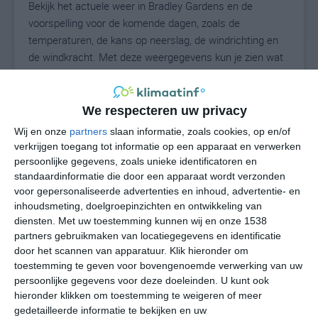
Bekijk het actuele weer in Bradley Gardens en de
voorspelling voor de komende dagen, zoals de
temperaturen, de kans op neerslag, de windrichting en
de windkracht. Met deze weergegevens kun je zien wat
voor weer je kunt verwachten in Bradley Gardens. Op
basis van de klimaatstatistieken beschrijven we het
weer per maand in Bradley Gardens. Dit is geen
We respecteren uw privacy
langetermijnverwachting, maar geeft het gemiddelde
Wij en onze
partners
slaan informatie, zoals cookies, op en/of
weerbeeld voor alle maanden van het jaar. Wil je de
verkrijgen toegang tot informatie op een apparaat en verwerken
uitgebreide weersverwachting voor Bradley Gardens
persoonlijke gegevens, zoals unieke identificatoren en
zien? Op de pagina met extra weerinformatie tonen we
standaardinformatie die door een apparaat wordt verzonden
voor gepersonaliseerde advertenties en inhoud, advertentie- en
de kans op sneeuw, de gevoelstemperatuur, de
inhoudsmeting, doelgroepinzichten en ontwikkeling van
zichtbaarheid, de UV-kracht, de luchtdruk en meer goede
diensten.
Met uw toestemming kunnen wij en onze 1538
weerinfo.
partners gebruikmaken van locatiegegevens en identificatie
door het scannen van apparatuur. Klik hieronder om
toestemming te geven voor bovengenoemde verwerking van uw
persoonlijke gegevens voor deze doeleinden. U kunt ook
24
N
°C
hieronder klikken om toestemming te weigeren of meer
L
gedetailleerde informatie te bekijken en uw