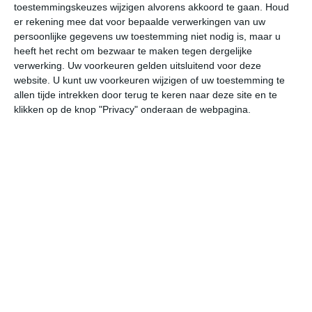
toestemmingskeuzes wijzigen alvorens akkoord te gaan.
Houd
W
er rekening mee dat voor bepaalde verwerkingen van uw
persoonlijke gegevens uw toestemming niet nodig is, maar u
wo
do
vr
za
zo
heeft het recht om bezwaar te maken tegen dergelijke
verwerking. Uw voorkeuren gelden uitsluitend voor deze
website. U kunt uw voorkeuren wijzigen of uw toestemming te
allen tijde intrekken door terug te keren naar deze site en te
29°
17°
33°
22°
32°
22°
31°
21°
31°
21°
klikken op de knop "Privacy" onderaan de webpagina.
23°C
23°C
23°C
22°C
24°C
28
20:00
23:00
02:00
05:00
08:00
11
20:00
23:00
02:00
05:00
08:00
11
OZO 1
ZO 0
Z 0
ZZO 0
Z 1
ZW