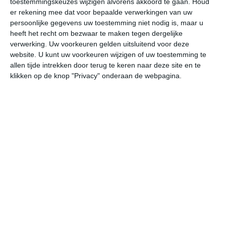
toestemmingskeuzes wijzigen alvorens akkoord te gaan.
Houd
er rekening mee dat voor bepaalde verwerkingen van uw
persoonlijke gegevens uw toestemming niet nodig is, maar u
vr
za
zo
ma
di
heeft het recht om bezwaar te maken tegen dergelijke
verwerking. Uw voorkeuren gelden uitsluitend voor deze
website. U kunt uw voorkeuren wijzigen of uw toestemming te
30°
19°
29°
16°
33°
21°
32°
21°
30°
21°
allen tijde intrekken door terug te keren naar deze site en te
klikken op de knop "Privacy" onderaan de webpagina.
29°C
29°C
24°C
21°C
19°C
17
15:00
18:00
21:00
00:00
03:00
06
15:00
18:00
21:00
00:00
03:00
06
W 2
NW 2
N 1
NNO 1
NO 1
ON
15:00
18:00
21:00
00:00
03:00
06