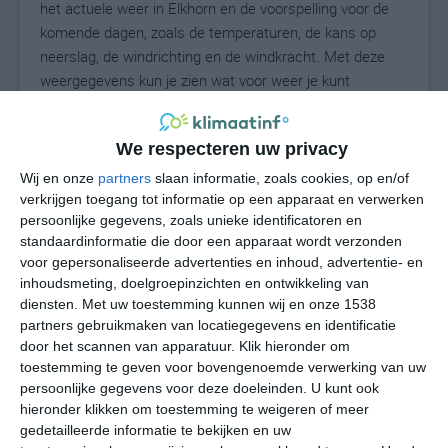
het actuele weer in Elkhorn en de voorspelling voor de
komende dagen, zoals de temperaturen, de kans op
neerslag, de windrichting en de windkracht. Met deze
weergegevens kun je zien wat voor weer je kunt
verwachten in Elkhorn. Op basis van de
klimaatstatistieken beschrijven we het weer per maand
We respecteren uw privacy
in Elkhorn. Dit is geen langetermijnverwachting, maar
geeft het gemiddelde weerbeeld voor alle maanden van
Wij en onze
partners
slaan informatie, zoals cookies, op en/of
het jaar. Wil je de uitgebreide weersverwachting voor
verkrijgen toegang tot informatie op een apparaat en verwerken
persoonlijke gegevens, zoals unieke identificatoren en
Elkhorn zien? Op de pagina met extra weerinformatie
standaardinformatie die door een apparaat wordt verzonden
tonen we de kans op sneeuw, de gevoelstemperatuur,
voor gepersonaliseerde advertenties en inhoud, advertentie- en
de zichtbaarheid, de UV-kracht, de luchtdruk en meer
inhoudsmeting, doelgroepinzichten en ontwikkeling van
goede weerinfo.
diensten.
Met uw toestemming kunnen wij en onze 1538
partners gebruikmaken van locatiegegevens en identificatie
door het scannen van apparatuur. Klik hieronder om
toestemming te geven voor bovengenoemde verwerking van uw
24
N
°C
persoonlijke gegevens voor deze doeleinden. U kunt ook
hieronder klikken om toestemming te weigeren of meer
L
gedetailleerde informatie te bekijken en uw
W