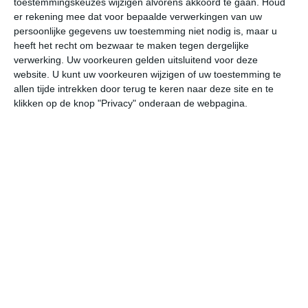
toestemmingskeuzes wijzigen alvorens akkoord te gaan.
Houd
er rekening mee dat voor bepaalde verwerkingen van uw
persoonlijke gegevens uw toestemming niet nodig is, maar u
vr
za
zo
ma
di
heeft het recht om bezwaar te maken tegen dergelijke
verwerking. Uw voorkeuren gelden uitsluitend voor deze
website. U kunt uw voorkeuren wijzigen of uw toestemming te
26°
20°
30°
19°
30°
18°
32°
21°
32°
22°
allen tijde intrekken door terug te keren naar deze site en te
klikken op de knop "Privacy" onderaan de webpagina.
21°C
20°C
20°C
23°C
27°C
29
00:00
03:00
06:00
09:00
12:00
15
00:00
03:00
06:00
09:00
12:00
15
ZZO 2
ZZO 2
Z 2
ZZW 2
ZW 2
ZW
00:00
03:00
06:00
09:00
12:00
15