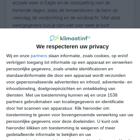
actuele weer in Eagle en de voorspelling voor de
komende dagen, zoals de temperaturen, de kans op
neerslag, de windrichting en de windkracht. Met deze
weergegevens kun je zien wat voor weer je kunt
verwachten in Eagle. Op basis van de
klimaatstatistieken beschrijven we het weer per maand
We respecteren uw privacy
in Eagle. Dit is geen langetermijnverwachting, maar
geeft het gemiddelde weerbeeld voor alle maanden van
Wij en onze
partners
slaan informatie, zoals cookies, op en/of
het jaar. Wil je de uitgebreide weersverwachting voor
verkrijgen toegang tot informatie op een apparaat en verwerken
persoonlijke gegevens, zoals unieke identificatoren en
Eagle zien? Op de pagina met extra weerinformatie
standaardinformatie die door een apparaat wordt verzonden
tonen we de kans op sneeuw, de gevoelstemperatuur,
voor gepersonaliseerde advertenties en inhoud, advertentie- en
de zichtbaarheid, de UV-kracht, de luchtdruk en meer
inhoudsmeting, doelgroepinzichten en ontwikkeling van
goede weerinfo.
diensten.
Met uw toestemming kunnen wij en onze 1538
partners gebruikmaken van locatiegegevens en identificatie
door het scannen van apparatuur. Klik hieronder om
toestemming te geven voor bovengenoemde verwerking van uw
23
N
°C
persoonlijke gegevens voor deze doeleinden. U kunt ook
hieronder klikken om toestemming te weigeren of meer
L
gedetailleerde informatie te bekijken en uw
W