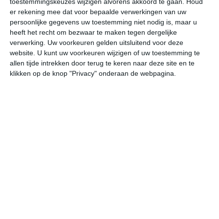
toestemmingskeuzes wijzigen alvorens akkoord te gaan.
Houd
er rekening mee dat voor bepaalde verwerkingen van uw
persoonlijke gegevens uw toestemming niet nodig is, maar u
do
vr
za
zo
ma
heeft het recht om bezwaar te maken tegen dergelijke
verwerking. Uw voorkeuren gelden uitsluitend voor deze
website. U kunt uw voorkeuren wijzigen of uw toestemming te
31°
14°
33°
18°
34°
16°
34°
17°
33°
18°
allen tijde intrekken door terug te keren naar deze site en te
klikken op de knop "Privacy" onderaan de webpagina.
15°C
15°C
21°C
27°C
30°C
28
04:00
07:00
10:00
13:00
16:00
19
04:00
07:00
10:00
13:00
16:00
19
Z 2
Z 2
Z 3
Z 4
Z 4
Z
04:00
07:00
10:00
13:00
16:00
19