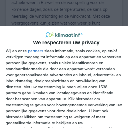
actuele weer in Burwell en de voorspelling voor de
komende dagen, zoals de temperaturen, de kans op
neerslag, de windrichting en de windkracht. Met deze
weergegevens kun je zien wat voor weer je kunt
verwachten in Burwell. Op basis van de
klimaatstatistieken beschrijven we het weer per maand
We respecteren uw privacy
in Burwell. Dit is geen langetermijnverwachting, maar
geeft het gemiddelde weerbeeld voor alle maanden van
Wij en onze
partners
slaan informatie, zoals cookies, op en/of
het jaar. Wil je de uitgebreide weersverwachting voor
verkrijgen toegang tot informatie op een apparaat en verwerken
persoonlijke gegevens, zoals unieke identificatoren en
Burwell zien? Op de pagina met extra weerinformatie
standaardinformatie die door een apparaat wordt verzonden
tonen we de kans op sneeuw, de gevoelstemperatuur,
voor gepersonaliseerde advertenties en inhoud, advertentie- en
de zichtbaarheid, de UV-kracht, de luchtdruk en meer
inhoudsmeting, doelgroepinzichten en ontwikkeling van
goede weerinfo.
diensten.
Met uw toestemming kunnen wij en onze 1538
partners gebruikmaken van locatiegegevens en identificatie
door het scannen van apparatuur. Klik hieronder om
toestemming te geven voor bovengenoemde verwerking van uw
22
N
°C
persoonlijke gegevens voor deze doeleinden. U kunt ook
hieronder klikken om toestemming te weigeren of meer
L
gedetailleerde informatie te bekijken en uw
W