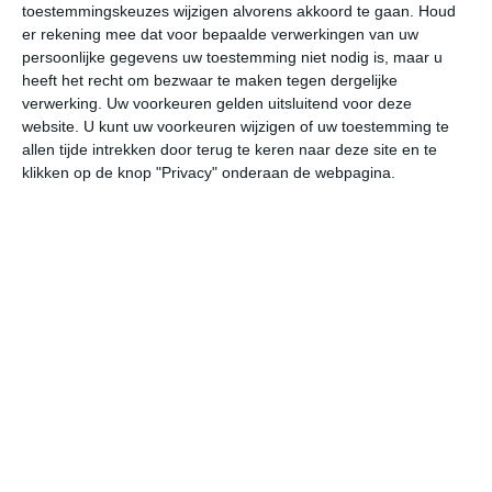
toestemmingskeuzes wijzigen alvorens akkoord te gaan.
Houd
W
er rekening mee dat voor bepaalde verwerkingen van uw
persoonlijke gegevens uw toestemming niet nodig is, maar u
vr
za
zo
ma
di
heeft het recht om bezwaar te maken tegen dergelijke
verwerking. Uw voorkeuren gelden uitsluitend voor deze
website. U kunt uw voorkeuren wijzigen of uw toestemming te
allen tijde intrekken door terug te keren naar deze site en te
30°
8°
28°
12°
26°
11°
26°
11°
26°
10°
klikken op de knop "Privacy" onderaan de webpagina.
27°C
29°C
25°C
16°C
15°C
13
14:00
17:00
20:00
23:00
02:00
05
14:00
17:00
20:00
23:00
02:00
05
ZZO 2
W 4
WZW 3
WZW 3
WZW 3
W