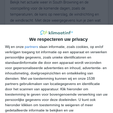
Bekijk het actuele weer in South Browning en de
voorspelling voor de komende dagen, zoals de
temperaturen, de kans op neerslag, de windrichting en
de windkracht. Met deze weergegevens kun je zien wat
voor weer je kunt verwachten in South Browning. Op
basis van de klimaatstatistieken beschrijven we het
weer per maand in South Browning. Dit is geen
We respecteren uw privacy
langetermijnverwachting, maar geeft het gemiddelde
Wij en onze
partners
slaan informatie, zoals cookies, op en/of
weerbeeld voor alle maanden van het jaar. Wil je de
verkrijgen toegang tot informatie op een apparaat en verwerken
uitgebreide weersverwachting voor South Browning
persoonlijke gegevens, zoals unieke identificatoren en
zien? Op de pagina met extra weerinformatie tonen we
standaardinformatie die door een apparaat wordt verzonden
voor gepersonaliseerde advertenties en inhoud, advertentie- en
de kans op sneeuw, de gevoelstemperatuur, de
inhoudsmeting, doelgroepinzichten en ontwikkeling van
zichtbaarheid, de UV-kracht, de luchtdruk en meer goede
diensten.
Met uw toestemming kunnen wij en onze 1538
weerinfo.
partners gebruikmaken van locatiegegevens en identificatie
door het scannen van apparatuur. Klik hieronder om
toestemming te geven voor bovengenoemde verwerking van uw
persoonlijke gegevens voor deze doeleinden. U kunt ook
19
N
°C
hieronder klikken om toestemming te weigeren of meer
L
gedetailleerde informatie te bekijken en uw