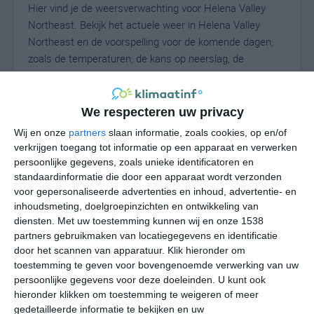
Hier vind je de weersverwachting voor Helena Valley
Northeast. Bekijk het actuele weer in Helena Valley
Northeast en de voorspelling voor de komende dagen,
zoals de temperaturen, de kans op neerslag, de
windrichting en de windkracht. Met deze weergegevens
kun je zien wat voor weer je kunt verwachten in Helena
Valley Northeast. Op basis van de klimaatstatistieken
We respecteren uw privacy
beschrijven we het weer per maand in Helena Valley
Wij en onze
partners
slaan informatie, zoals cookies, op en/of
Northeast. Dit is geen langetermijnverwachting, maar
verkrijgen toegang tot informatie op een apparaat en verwerken
geeft het gemiddelde weerbeeld voor alle maanden van
persoonlijke gegevens, zoals unieke identificatoren en
het jaar. Wil je de uitgebreide weersverwachting voor
standaardinformatie die door een apparaat wordt verzonden
voor gepersonaliseerde advertenties en inhoud, advertentie- en
Helena Valley Northeast zien? Op de pagina met extra
inhoudsmeting, doelgroepinzichten en ontwikkeling van
weerinformatie tonen we de kans op sneeuw, de
diensten.
Met uw toestemming kunnen wij en onze 1538
gevoelstemperatuur, de zichtbaarheid, de UV-kracht, de
partners gebruikmaken van locatiegegevens en identificatie
luchtdruk en meer goede weerinfo.
door het scannen van apparatuur. Klik hieronder om
toestemming te geven voor bovengenoemde verwerking van uw
persoonlijke gegevens voor deze doeleinden. U kunt ook
hieronder klikken om toestemming te weigeren of meer
N
°C
gedetailleerde informatie te bekijken en uw