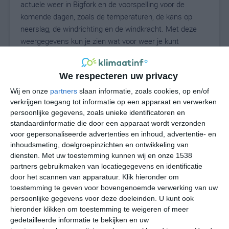
actuele weer in Bigfork en de voorspelling voor de
komende dagen, zoals de temperaturen, de kans op
neerslag, de windrichting en de windkracht. Met deze
weergegevens kun je zien wat voor weer je kunt
verwachten in Bigfork. Op basis van de
klimaatstatistieken beschrijven we het weer per maand
We respecteren uw privacy
in Bigfork. Dit is geen langetermijnverwachting, maar
geeft het gemiddelde weerbeeld voor alle maanden van
Wij en onze
partners
slaan informatie, zoals cookies, op en/of
het jaar. Wil je de uitgebreide weersverwachting voor
verkrijgen toegang tot informatie op een apparaat en verwerken
persoonlijke gegevens, zoals unieke identificatoren en
Bigfork zien? Op de pagina met extra weerinformatie
standaardinformatie die door een apparaat wordt verzonden
tonen we de kans op sneeuw, de gevoelstemperatuur,
voor gepersonaliseerde advertenties en inhoud, advertentie- en
de zichtbaarheid, de UV-kracht, de luchtdruk en meer
inhoudsmeting, doelgroepinzichten en ontwikkeling van
goede weerinfo.
diensten.
Met uw toestemming kunnen wij en onze 1538
partners gebruikmaken van locatiegegevens en identificatie
door het scannen van apparatuur. Klik hieronder om
toestemming te geven voor bovengenoemde verwerking van uw
22
N
°C
persoonlijke gegevens voor deze doeleinden. U kunt ook
hieronder klikken om toestemming te weigeren of meer
L
gedetailleerde informatie te bekijken en uw
W