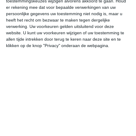
toestemmingskeuzes wijzigen alvorens akkoord te gaan.
Houd
er rekening mee dat voor bepaalde verwerkingen van uw
persoonlijke gegevens uw toestemming niet nodig is, maar u
do
vr
za
zo
ma
heeft het recht om bezwaar te maken tegen dergelijke
verwerking. Uw voorkeuren gelden uitsluitend voor deze
website. U kunt uw voorkeuren wijzigen of uw toestemming te
30°
12°
32°
12°
32°
14°
30°
14°
30°
13°
allen tijde intrekken door terug te keren naar deze site en te
klikken op de knop "Privacy" onderaan de webpagina.
29°C
29°C
22°C
17°C
14°C
12
16:00
19:00
22:00
01:00
04:00
07
16:00
19:00
22:00
01:00
04:00
07
Z 2
ZZW 1
ZZO 1
OZO 1
O 1
NO
16:00
19:00
22:00
01:00
04:00
07