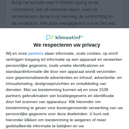
Bekijk het actuele weer in Weldon Spring en de
voorspelling voor de komende dagen, zoals de
temperaturen, de kans op neerslag, de windrichting en
de windkracht. Met deze weergegevens kun je zien wat
voor weer je kunt verwachten in Weldon Spring. Op basis
van de klimaatstatistieken beschrijven we het weer per
maand in Weldon Spring. Dit is geen
We respecteren uw privacy
langetermijnverwachting, maar geeft het gemiddelde
Wij en onze
partners
slaan informatie, zoals cookies, op en/of
weerbeeld voor alle maanden van het jaar. Wil je de
verkrijgen toegang tot informatie op een apparaat en verwerken
uitgebreide weersverwachting voor Weldon Spring zien?
persoonlijke gegevens, zoals unieke identificatoren en
Op de pagina met extra weerinformatie tonen we de
standaardinformatie die door een apparaat wordt verzonden
voor gepersonaliseerde advertenties en inhoud, advertentie- en
kans op sneeuw, de gevoelstemperatuur, de
inhoudsmeting, doelgroepinzichten en ontwikkeling van
zichtbaarheid, de UV-kracht, de luchtdruk en meer goede
diensten.
Met uw toestemming kunnen wij en onze 1538
weerinfo.
partners gebruikmaken van locatiegegevens en identificatie
door het scannen van apparatuur. Klik hieronder om
toestemming te geven voor bovengenoemde verwerking van uw
persoonlijke gegevens voor deze doeleinden. U kunt ook
25
N
°C
hieronder klikken om toestemming te weigeren of meer
L
gedetailleerde informatie te bekijken en uw