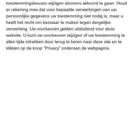
toestemmingskeuzes wijzigen alvorens akkoord te gaan.
Houd
W
er rekening mee dat voor bepaalde verwerkingen van uw
persoonlijke gegevens uw toestemming niet nodig is, maar u
vr
za
zo
ma
di
heeft het recht om bezwaar te maken tegen dergelijke
verwerking. Uw voorkeuren gelden uitsluitend voor deze
website. U kunt uw voorkeuren wijzigen of uw toestemming te
allen tijde intrekken door terug te keren naar deze site en te
32°
20°
32°
21°
33°
22°
34°
24°
33°
24°
klikken op de knop "Privacy" onderaan de webpagina.
21°C
21°C
22°C
27°C
30°C
30
02:00
05:00
08:00
11:00
14:00
17
02:00
05:00
08:00
11:00
14:00
17
ZZO 2
Z 2
Z 2
WZW 2
WZW 2
W