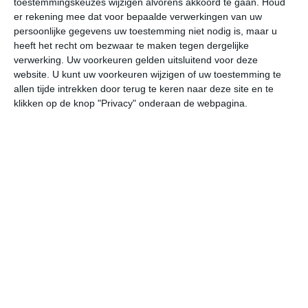
toestemmingskeuzes wijzigen alvorens akkoord te gaan.
Houd
er rekening mee dat voor bepaalde verwerkingen van uw
persoonlijke gegevens uw toestemming niet nodig is, maar u
za
zo
ma
di
wo
heeft het recht om bezwaar te maken tegen dergelijke
verwerking. Uw voorkeuren gelden uitsluitend voor deze
website. U kunt uw voorkeuren wijzigen of uw toestemming te
31°
19°
35°
22°
35°
24°
35°
24°
33°
23°
allen tijde intrekken door terug te keren naar deze site en te
klikken op de knop "Privacy" onderaan de webpagina.
27°C
30°C
28°C
25°C
24°C
23
14:00
17:00
20:00
23:00
02:00
05
14:00
17:00
20:00
23:00
02:00
05
ZO 2
ZO 2
OZO 2
ZO 2
ZZO 3
Z
14:00
17:00
20:00
23:00
02:00
05