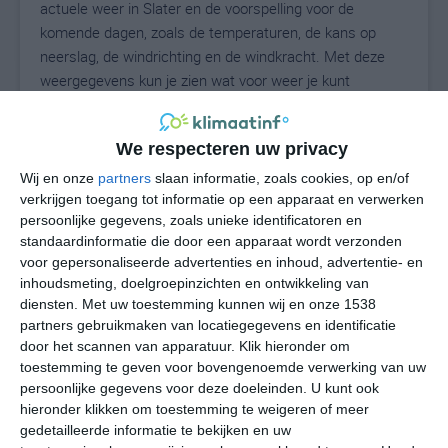
actuele weer in Slater en de voorspelling voor de
komende dagen, zoals de temperaturen, de kans op
neerslag, de windrichting en de windkracht. Met deze
weergegevens kun je zien wat voor weer je kunt
verwachten in Slater. Op basis van de
klimaatstatistieken beschrijven we het weer per maand
We respecteren uw privacy
in Slater. Dit is geen langetermijnverwachting, maar
geeft het gemiddelde weerbeeld voor alle maanden van
Wij en onze
partners
slaan informatie, zoals cookies, op en/of
het jaar. Wil je de uitgebreide weersverwachting voor
verkrijgen toegang tot informatie op een apparaat en verwerken
persoonlijke gegevens, zoals unieke identificatoren en
Slater zien? Op de pagina met extra weerinformatie
standaardinformatie die door een apparaat wordt verzonden
tonen we de kans op sneeuw, de gevoelstemperatuur,
voor gepersonaliseerde advertenties en inhoud, advertentie- en
de zichtbaarheid, de UV-kracht, de luchtdruk en meer
inhoudsmeting, doelgroepinzichten en ontwikkeling van
goede weerinfo.
diensten.
Met uw toestemming kunnen wij en onze 1538
partners gebruikmaken van locatiegegevens en identificatie
door het scannen van apparatuur. Klik hieronder om
toestemming te geven voor bovengenoemde verwerking van uw
25
N
°C
persoonlijke gegevens voor deze doeleinden. U kunt ook
hieronder klikken om toestemming te weigeren of meer
L
gedetailleerde informatie te bekijken en uw
W