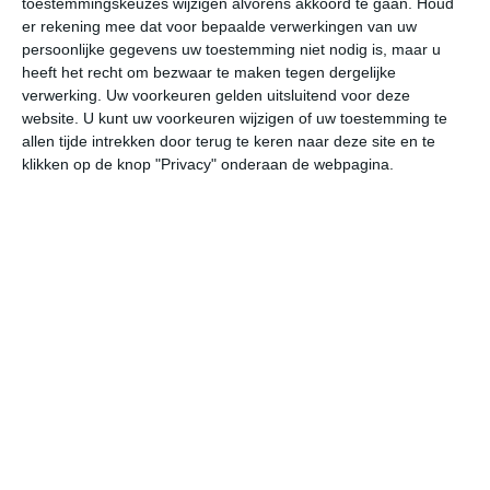
toestemmingskeuzes wijzigen alvorens akkoord te gaan.
Houd
er rekening mee dat voor bepaalde verwerkingen van uw
persoonlijke gegevens uw toestemming niet nodig is, maar u
ma
di
wo
do
vr
heeft het recht om bezwaar te maken tegen dergelijke
verwerking. Uw voorkeuren gelden uitsluitend voor deze
website. U kunt uw voorkeuren wijzigen of uw toestemming te
34°
23°
34°
24°
35°
24°
36°
24°
35°
24°
allen tijde intrekken door terug te keren naar deze site en te
klikken op de knop "Privacy" onderaan de webpagina.
24°C
29°C
32°C
34°C
31°C
27
07:00
10:00
13:00
16:00
19:00
22
07:00
10:00
13:00
16:00
19:00
22
ZZW 3
ZW 3
ZW 3
ZZW 3
Z 3
Z
07:00
10:00
13:00
16:00
19:00
22