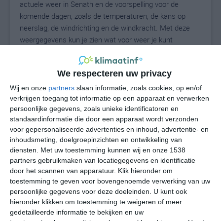
actuele weer in Senath en de voorspelling voor de
komende dagen, zoals de temperaturen, de kans op
neerslag, de windrichting en de windkracht. Met deze
weergegevens kun je zien wat voor weer je kunt
verwachten in Senath. Op basis van de
klimaatstatistieken beschrijven we het weer per maand
We respecteren uw privacy
in Senath. Dit is geen langetermijnverwachting, maar
geeft het gemiddelde weerbeeld voor alle maanden van
Wij en onze
partners
slaan informatie, zoals cookies, op en/of
het jaar. Wil je de uitgebreide weersverwachting voor
verkrijgen toegang tot informatie op een apparaat en verwerken
persoonlijke gegevens, zoals unieke identificatoren en
Senath zien? Op de pagina met extra weerinformatie
standaardinformatie die door een apparaat wordt verzonden
tonen we de kans op sneeuw, de gevoelstemperatuur,
voor gepersonaliseerde advertenties en inhoud, advertentie- en
de zichtbaarheid, de UV-kracht, de luchtdruk en meer
inhoudsmeting, doelgroepinzichten en ontwikkeling van
goede weerinfo.
diensten.
Met uw toestemming kunnen wij en onze 1538
partners gebruikmaken van locatiegegevens en identificatie
door het scannen van apparatuur. Klik hieronder om
toestemming te geven voor bovengenoemde verwerking van uw
28
N
°C
persoonlijke gegevens voor deze doeleinden. U kunt ook
hieronder klikken om toestemming te weigeren of meer
L
gedetailleerde informatie te bekijken en uw
W