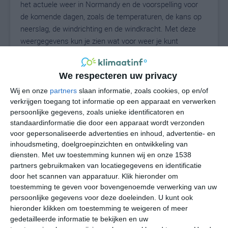
het actuele weer in Normandy en de voorspelling voor
de komende dagen, zoals de temperaturen, de kans op
neerslag, de windrichting en de windkracht. Met deze
weergegevens kun je zien wat voor weer je kunt
verwachten in Normandy. Op basis van de
klimaatstatistieken beschrijven we het weer per maand
We respecteren uw privacy
in Normandy. Dit is geen langetermijnverwachting, maar
geeft het gemiddelde weerbeeld voor alle maanden van
Wij en onze
partners
slaan informatie, zoals cookies, op en/of
het jaar. Wil je de uitgebreide weersverwachting voor
verkrijgen toegang tot informatie op een apparaat en verwerken
persoonlijke gegevens, zoals unieke identificatoren en
Normandy zien? Op de pagina met extra weerinformatie
standaardinformatie die door een apparaat wordt verzonden
tonen we de kans op sneeuw, de gevoelstemperatuur,
voor gepersonaliseerde advertenties en inhoud, advertentie- en
de zichtbaarheid, de UV-kracht, de luchtdruk en meer
inhoudsmeting, doelgroepinzichten en ontwikkeling van
goede weerinfo.
diensten.
Met uw toestemming kunnen wij en onze 1538
partners gebruikmaken van locatiegegevens en identificatie
door het scannen van apparatuur. Klik hieronder om
toestemming te geven voor bovengenoemde verwerking van uw
26
N
°C
persoonlijke gegevens voor deze doeleinden. U kunt ook
hieronder klikken om toestemming te weigeren of meer
L
gedetailleerde informatie te bekijken en uw
W