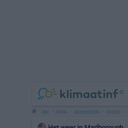
weer
landen
verenigde staten
missouri
>
>
>
>
>
Het weer in Marlborough