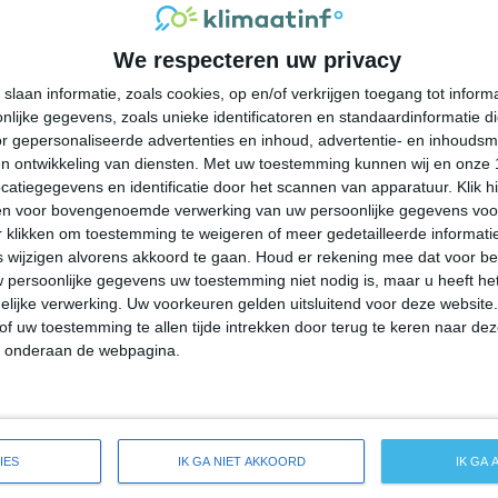
35°
24°
35°
25°
33°
23°
36°
22°
We respecteren uw privacy
25°C
30°C
31°C
31°C
27°C
slaan informatie, zoals cookies, op en/of verkrijgen toegang tot infor
lijke gegevens, zoals unieke identificatoren en standaardinformatie d
09:00
12:00
15:00
18:00
21:00
r gepersonaliseerde advertenties en inhoud, advertentie- en inhoudsm
n ontwikkeling van diensten.
Met uw toestemming kunnen wij en onze 
atiegegevens en identificatie door het scannen van apparatuur. Klik 
en voor bovengenoemde verwerking van uw persoonlijke gegevens voo
09:00
12:00
15:00
18:00
21:00
 klikken om toestemming te weigeren of meer gedetailleerde informatie
wijzigen alvorens akkoord te gaan.
Houd er rekening mee dat voor b
 persoonlijke gegevens uw toestemming niet nodig is, maar u heeft h
NW 1
NW 1
Z 1
Z 1
OZO 1
lijke verwerking. Uw voorkeuren gelden uitsluitend voor deze website
of uw toestemming te allen tijde intrekken door terug te keren naar deze
" onderaan de webpagina.
09:00
12:00
15:00
18:00
21:00
ide weersverwachting voor Marlborough
IES
IK GA NIET AKKOORD
IK GA