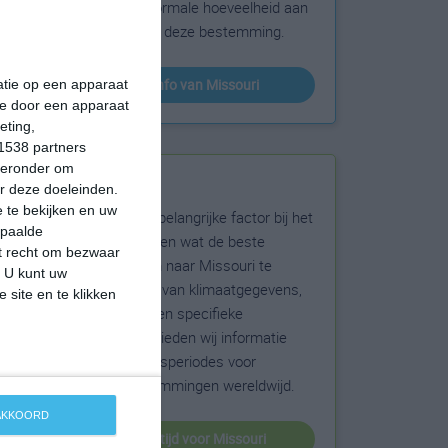
sneeuw en de normale hoeveelheid aan
zonneschijn voor deze bestemming.
klimaatinfo van Missouri
matie op een apparaat
ie door een apparaat
eting,
1538 partners
hieronder om
Beste reistijd
r deze doeleinden.
 te bekijken en uw
Het weer is een belangrijke factor bij het
epaalde
reizen. Wil je weten wat de beste
et recht om bezwaar
maanden zijn om naar Missouri te
. U kunt uw
reizen? Op basis van klimaatgegevens,
 site en te klikken
weersextremen en specifieke
weerinformatie bieden wij informatie
over de beste reisperiodes voor
duizenden bestemmingen wereldwijd.
 AKKOORD
beste reistijd voor Missouri