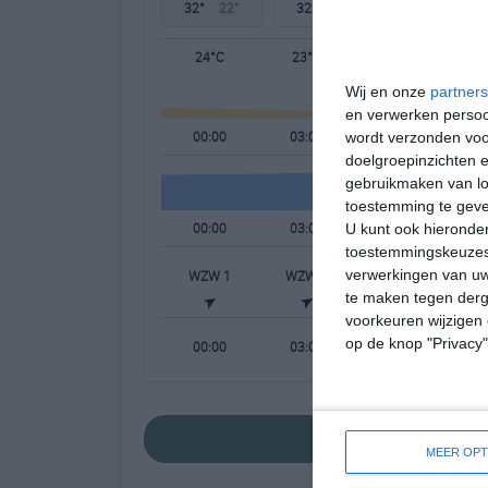
32°
22°
32°
21°
34°
22°
24°C
23°C
22°C
Wij en onze
partners
en verwerken persoon
00:00
03:00
06:00
wordt verzonden voo
doelgroepinzichten e
gebruikmaken van loc
toestemming te gev
00:00
03:00
06:00
U kunt ook hieronder
toestemmingskeuzes 
verwerkingen van uw
WZW 1
WZW 1
W 1
W
te maken tegen derge
voorkeuren wijzigen 
op de knop "Privacy
00:00
03:00
06:00
bekijk de uitgebre
MEER OPT