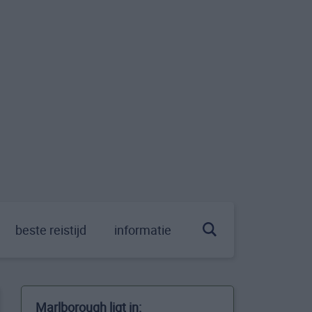
beste reistijd
informatie
Marlborough ligt in: