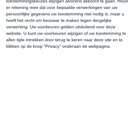
toestemmingskeuzes wijzigen alvorens akkoord te gaan.
Houd
er rekening mee dat voor bepaalde verwerkingen van uw
persoonlijke gegevens uw toestemming niet nodig is, maar u
undefined
ma
di
wo
do
heeft het recht om bezwaar te maken tegen dergelijke
verwerking. Uw voorkeuren gelden uitsluitend voor deze
website. U kunt uw voorkeuren wijzigen of uw toestemming te
33°
22°
33°
23°
33°
23°
32°
22°
28°
20°
allen tijde intrekken door terug te keren naar deze site en te
klikken op de knop "Privacy" onderaan de webpagina.
24°C
23°C
23°C
27°C
31°C
33
01:00
04:00
07:00
10:00
13:00
16
01:00
04:00
07:00
10:00
13:00
16
ZO 2
ZZO 3
ZO 3
Z 4
Z 4
ZZ
01:00
04:00
07:00
10:00
13:00
16