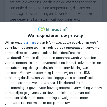
het actuele weer in Brookfield en de voorspelling voor de
komende dagen, zoals de temperaturen, de kans op
neerslag, de windrichting en de windkracht. Met deze
weergegevens kun je zien wat voor weer je kunt
verwachten in Brookfield. Op basis van de
klimaatstatistieken beschrijven we het weer per maand
We respecteren uw privacy
in Brookfield. Dit is geen langetermijnverwachting, maar
geeft het gemiddelde weerbeeld voor alle maanden van
Wij en onze
partners
slaan informatie, zoals cookies, op en/of
het jaar. Wil je de uitgebreide weersverwachting voor
verkrijgen toegang tot informatie op een apparaat en verwerken
persoonlijke gegevens, zoals unieke identificatoren en
Brookfield zien? Op de pagina met extra weerinformatie
standaardinformatie die door een apparaat wordt verzonden
tonen we de kans op sneeuw, de gevoelstemperatuur,
voor gepersonaliseerde advertenties en inhoud, advertentie- en
de zichtbaarheid, de UV-kracht, de luchtdruk en meer
inhoudsmeting, doelgroepinzichten en ontwikkeling van
goede weerinfo.
diensten.
Met uw toestemming kunnen wij en onze 1538
partners gebruikmaken van locatiegegevens en identificatie
door het scannen van apparatuur. Klik hieronder om
toestemming te geven voor bovengenoemde verwerking van uw
27
N
°C
persoonlijke gegevens voor deze doeleinden. U kunt ook
hieronder klikken om toestemming te weigeren of meer
L
gedetailleerde informatie te bekijken en uw
W