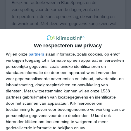
Bekijk het actuele weer in Blue Springs en de
voorspelling voor de komende dagen, zoals de
temperaturen, de kans op neerslag, de windrichting en
de windkracht. Met deze weergegevens kun je zien wat
voor weer je kunt verwachten in Blue Springs. Op basis
van de klimaatstatistieken beschrijven we het weer per
maand in Blue Springs. Dit is geen
We respecteren uw privacy
langetermijnverwachting, maar geeft het gemiddelde
Wij en onze
partners
slaan informatie, zoals cookies, op en/of
weerbeeld voor alle maanden van het jaar. Wil je de
verkrijgen toegang tot informatie op een apparaat en verwerken
uitgebreide weersverwachting voor Blue Springs zien?
persoonlijke gegevens, zoals unieke identificatoren en
Op de pagina met extra weerinformatie tonen we de
standaardinformatie die door een apparaat wordt verzonden
voor gepersonaliseerde advertenties en inhoud, advertentie- en
kans op sneeuw, de gevoelstemperatuur, de
inhoudsmeting, doelgroepinzichten en ontwikkeling van
zichtbaarheid, de UV-kracht, de luchtdruk en meer goede
diensten.
Met uw toestemming kunnen wij en onze 1538
weerinfo.
partners gebruikmaken van locatiegegevens en identificatie
door het scannen van apparatuur. Klik hieronder om
toestemming te geven voor bovengenoemde verwerking van uw
persoonlijke gegevens voor deze doeleinden. U kunt ook
24
N
°C
hieronder klikken om toestemming te weigeren of meer
L
gedetailleerde informatie te bekijken en uw