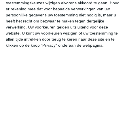
toestemmingskeuzes wijzigen alvorens akkoord te gaan.
Houd
W
er rekening mee dat voor bepaalde verwerkingen van uw
persoonlijke gegevens uw toestemming niet nodig is, maar u
do
vr
za
zo
ma
heeft het recht om bezwaar te maken tegen dergelijke
verwerking. Uw voorkeuren gelden uitsluitend voor deze
website. U kunt uw voorkeuren wijzigen of uw toestemming te
allen tijde intrekken door terug te keren naar deze site en te
30°
20°
31°
20°
32°
20°
34°
23°
35°
24°
klikken op de knop "Privacy" onderaan de webpagina.
24°C
29°C
27°C
24°C
22°C
21
13:00
16:00
19:00
22:00
01:00
04
13:00
16:00
19:00
22:00
01:00
04
ZO 2
OZO 1
O 1
O 1
ZO 1
Z