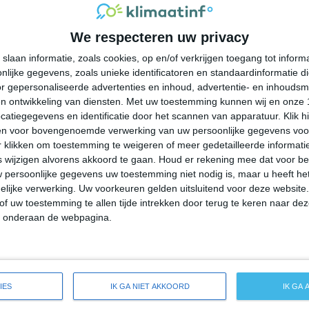
23°
15°
22°
15°
23°
15°
18°
11°
We respecteren uw privacy
20°C
19°C
18°C
21°C
23°C
slaan informatie, zoals cookies, op en/of verkrijgen toegang tot infor
lijke gegevens, zoals unieke identificatoren en standaardinformatie d
01:00
04:00
07:00
10:00
13:00
r gepersonaliseerde advertenties en inhoud, advertentie- en inhoudsm
n ontwikkeling van diensten.
Met uw toestemming kunnen wij en onze 
atiegegevens en identificatie door het scannen van apparatuur. Klik 
en voor bovengenoemde verwerking van uw persoonlijke gegevens voo
01:00
04:00
07:00
10:00
13:00
 klikken om toestemming te weigeren of meer gedetailleerde informatie
wijzigen alvorens akkoord te gaan.
Houd er rekening mee dat voor b
 persoonlijke gegevens uw toestemming niet nodig is, maar u heeft h
ZW 2
WZW 2
WZW 1
ZW 1
NO 1
lijke verwerking. Uw voorkeuren gelden uitsluitend voor deze website
of uw toestemming te allen tijde intrekken door terug te keren naar deze
" onderaan de webpagina.
01:00
04:00
07:00
10:00
13:00
ide weersverwachting voor Silver Bay
IES
IK GA NIET AKKOORD
IK GA