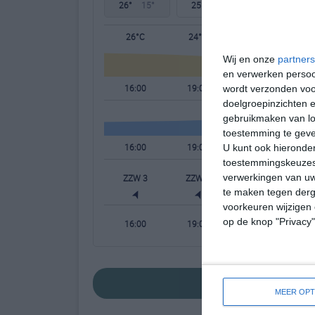
26°
15°
25°
17°
25°
15°
26°C
24°C
22°C
Wij en onze
partners
en verwerken persoon
16:00
19:00
22:00
wordt verzonden voo
doelgroepinzichten e
gebruikmaken van loc
toestemming te gev
16:00
19:00
22:00
U kunt ook hieronder
toestemmingskeuzes 
verwerkingen van uw
ZZW 3
ZZW 2
ZW 2
te maken tegen derge
voorkeuren wijzigen 
op de knop "Privacy
16:00
19:00
22:00
bekijk de uitgebre
MEER OPT