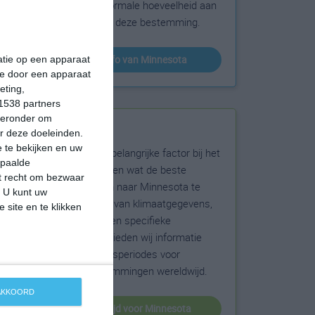
sneeuw en de normale hoeveelheid aan
zonneschijn voor deze bestemming.
klimaatinfo van Minnesota
matie op een apparaat
ie door een apparaat
eting,
1538 partners
hieronder om
Beste reistijd
r deze doeleinden.
 te bekijken en uw
Het weer is een belangrijke factor bij het
epaalde
reizen. Wil je weten wat de beste
et recht om bezwaar
maanden zijn om naar Minnesota te
. U kunt uw
reizen? Op basis van klimaatgegevens,
 site en te klikken
weersextremen en specifieke
weerinformatie bieden wij informatie
over de beste reisperiodes voor
duizenden bestemmingen wereldwijd.
 AKKOORD
beste reistijd voor Minnesota