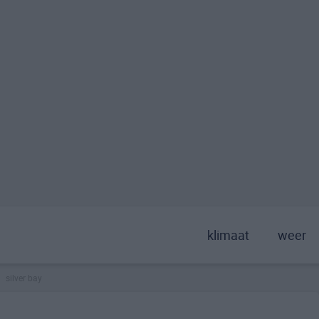
klimaat
weer
silver bay
>