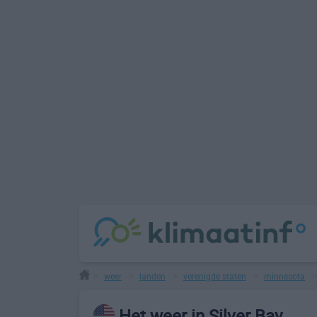
weer
landen
verenigde staten
minnesota
>
>
>
>
Het weer in Silver Bay