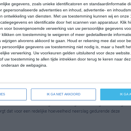
lijke gegevens, zoals unieke identificatoren en standaardinformatie d
 op -8 graden. Het aantal uren dat de zon zichtbaar is ligt in
r gepersonaliseerde advertenties en inhoud, advertentie- en inhoudsm
g. Binnen de hele maand valt er gedurende ongeveer 9 dagen
n ontwikkeling van diensten.
Met uw toestemming kunnen wij en onze 
ldes dan zorgt dat voor niet zoveel neerslag deze maand.
atiegegevens en identificatie door het scannen van apparatuur. Klik 
en voor bovengenoemde verwerking van uw persoonlijke gegevens voo
 klikken om toestemming te weigeren of meer gedetailleerde informatie
wijzigen alvorens akkoord te gaan.
Houd er rekening mee dat voor b
mperatuur in Saint Cloud rond de 13 graden Celsius. De
 persoonlijke gegevens uw toestemming niet nodig is, maar u heeft h
p 0 graden. Het aantal uren dat de zon zichtbaar is ligt in april
lijke verwerking. Uw voorkeuren gelden uitsluitend voor deze website
en de hele maand valt er gedurende ongeveer 10 dagen neerslag.
of uw toestemming te allen tijde intrekken door terug te keren naar deze
zorgt dat voor niet zoveel neerslag deze maand.
" onderaan de webpagina.
peratuur in Saint Cloud rond de 21 graden Celsius. De
IES
IK GA NIET AKKOORD
IK GA
p 7 graden. Het aantal uren dat de zon zichtbaar is ligt in mei
en de hele maand valt er gedurende ongeveer 11 dagen neerslag.
zorgt dat voor een redelijke hoeveelheid neerslag gedurende deze