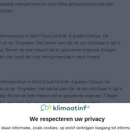
 bepaalde weerpatronen en specifieke gebeurtenissen kan een
worden.
temperatuur in Saint Cloud rond de -8 graden Celsius. De
t op -19 graden. Het aantal uren dat de zon zichtbaar is ligt in
ag. Binnen de hele maand valt er gedurende ongeveer 9 dagen
ldes dan zorgt dat voor weinig neerslag in deze maand.
mtemperatuur in Saint Cloud rond de -4 graden Celsius. De
it op -16 graden. Het aantal uren dat de zon zichtbaar is ligt in
dag. Binnen de hele maand valt er gedurende ongeveer 7 dagen
ldes dan zorgt dat voor weinig neerslag in deze maand.
We respecteren uw privacy
emperatuur in Saint Cloud rond de 3 graden Celsius. De
slaan informatie, zoals cookies, op en/of verkrijgen toegang tot infor