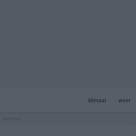
klimaat
weer
saint cloud
>