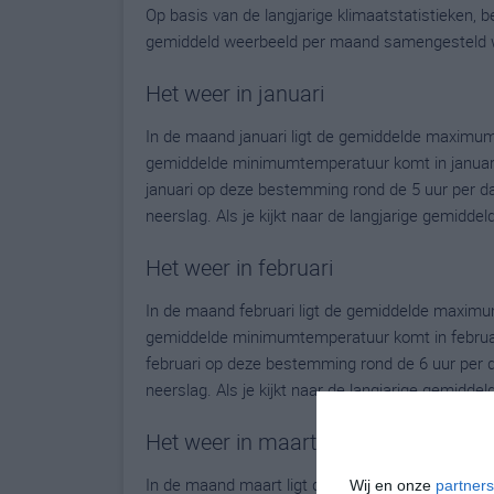
Op basis van de langjarige klimaatstatistieken,
gemiddeld weerbeeld per maand samengesteld 
Het weer in januari
In de maand januari ligt de gemiddelde maximum
gemiddelde minimumtemperatuur komt in januari ui
januari op deze bestemming rond de 5 uur per d
neerslag. Als je kijkt naar de langjarige gemidde
Het weer in februari
In de maand februari ligt de gemiddelde maximu
gemiddelde minimumtemperatuur komt in februari u
februari op deze bestemming rond de 6 uur per 
neerslag. Als je kijkt naar de langjarige gemidde
Het weer in maart
In de maand maart ligt de gemiddelde maximumt
Wij en onze
partners