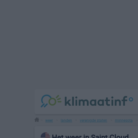
weer
landen
verenigde staten
minnesota
>
>
>
>
Het weer in Saint Cloud