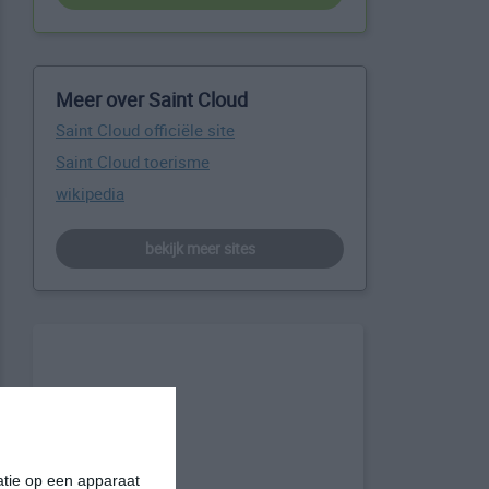
Meer over Saint Cloud
Saint Cloud officiële site
Saint Cloud toerisme
wikipedia
bekijk meer sites
matie op een apparaat