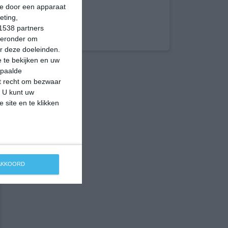
ie door een apparaat
eting,
1538 partners
hieronder om
r deze doeleinden.
 te bekijken en uw
epaalde
et recht om bezwaar
. U kunt uw
 site en te klikken
 AKKOORD