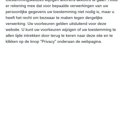
er rekening mee dat voor bepaalde verwerkingen van uw
undefined
ma
di
wo
do
persoonlijke gegevens uw toestemming niet nodig is, maar u
heeft het recht om bezwaar te maken tegen dergelijke
verwerking. Uw voorkeuren gelden uitsluitend voor deze
26°
17°
26°
14°
26°
15°
25°
15°
23°
12°
website. U kunt uw voorkeuren wijzigen of uw toestemming te
allen tijde intrekken door terug te keren naar deze site en te
17°C
19°C
23°C
24°C
25°C
21
klikken op de knop "Privacy" onderaan de webpagina.
06:00
09:00
12:00
15:00
18:00
21
06:00
09:00
12:00
15:00
18:00
21
O 2
ZZO 1
NW 2
NNW 2
N 2
O
06:00
09:00
12:00
15:00
18:00
21