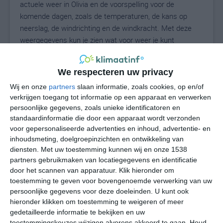
actuele weer in Olivia en de voorspelling voor de
komende dagen, zoals de temperaturen, de kans op
neerslag, de windrichting en de windkracht. Met deze
weergegevens kun je zien wat voor weer je kunt
verwachten in Olivia. Op basis van de klimaatstatistieken
beschrijven we het weer per maand in Olivia. Dit is geen
We respecteren uw privacy
langetermijnverwachting, maar geeft het gemiddelde
weerbeeld voor alle maanden van het jaar. Wil je de
Wij en onze
partners
slaan informatie, zoals cookies, op en/of
verkrijgen toegang tot informatie op een apparaat en verwerken
uitgebreide weersverwachting voor Olivia zien? Op de
persoonlijke gegevens, zoals unieke identificatoren en
pagina met extra weerinformatie tonen we de kans op
standaardinformatie die door een apparaat wordt verzonden
sneeuw, de gevoelstemperatuur, de zichtbaarheid, de
voor gepersonaliseerde advertenties en inhoud, advertentie- en
UV-kracht, de luchtdruk en meer goede weerinfo.
inhoudsmeting, doelgroepinzichten en ontwikkeling van
diensten.
Met uw toestemming kunnen wij en onze 1538
partners gebruikmaken van locatiegegevens en identificatie
door het scannen van apparatuur. Klik hieronder om
21
N
°C
toestemming te geven voor bovengenoemde verwerking van uw
persoonlijke gegevens voor deze doeleinden. U kunt ook
L
hieronder klikken om toestemming te weigeren of meer
W
gedetailleerde informatie te bekijken en uw
toestemmingskeuzes wijzigen alvorens akkoord te gaan.
Houd