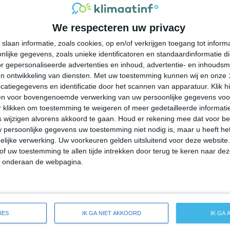
28°
15°
27°
14°
25°
12°
27°
10°
We respecteren uw privacy
27°C
27°C
22°C
19°C
17°C
slaan informatie, zoals cookies, op en/of verkrijgen toegang tot infor
lijke gegevens, zoals unieke identificatoren en standaardinformatie d
15:00
18:00
21:00
00:00
03:00
r gepersonaliseerde advertenties en inhoud, advertentie- en inhoudsm
n ontwikkeling van diensten.
Met uw toestemming kunnen wij en onze 
atiegegevens en identificatie door het scannen van apparatuur. Klik 
en voor bovengenoemde verwerking van uw persoonlijke gegevens voo
15:00
18:00
21:00
00:00
03:00
 klikken om toestemming te weigeren of meer gedetailleerde informatie
wijzigen alvorens akkoord te gaan.
Houd er rekening mee dat voor b
 persoonlijke gegevens uw toestemming niet nodig is, maar u heeft h
ZW 3
ZW 3
ZZW 2
ZZW 2
Z 1
lijke verwerking. Uw voorkeuren gelden uitsluitend voor deze website
of uw toestemming te allen tijde intrekken door terug te keren naar deze
" onderaan de webpagina.
15:00
18:00
21:00
00:00
03:00
reide weersverwachting voor Milaca
IES
IK GA NIET AKKOORD
IK GA