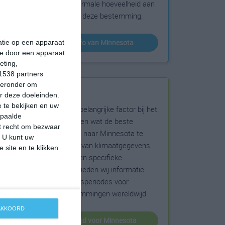
sneeuw en de normale hoeveelheid aan
zonneschijn voor deze bestemming.
klimaatinfo van Minnesota
matie op een apparaat
ie door een apparaat
eting,
1538 partners
hieronder om
Beste reistijd
r deze doeleinden.
 te bekijken en uw
Het weer is een belangrijke factor bij het
epaalde
reizen. Wil je weten wat de beste
et recht om bezwaar
maanden zijn om naar Minnesota te
. U kunt uw
reizen? Op basis van klimaatgegevens,
 site en te klikken
weersextremen en specifieke
weerinformatie bieden wij informatie
over de beste reisperiodes voor
duizenden bestemmingen wereldwijd.
 AKKOORD
beste reistijd voor Minnesota