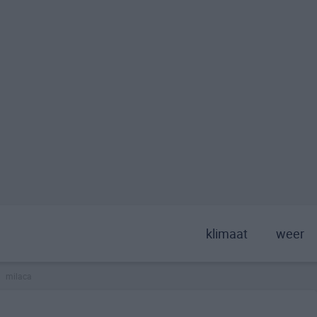
klimaat
weer
milaca
>