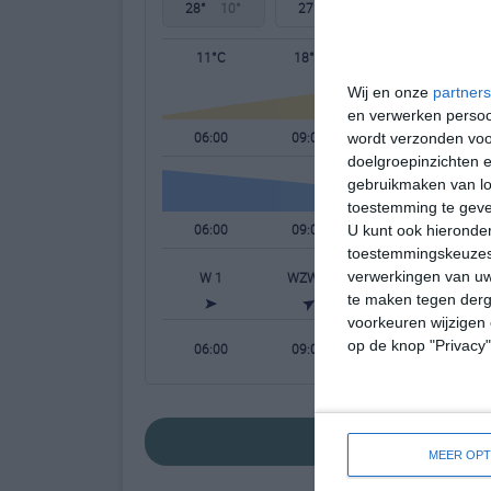
28°
10°
27°
15°
28°
13°
11°C
18°C
24°C
Wij en onze
partners
en verwerken persoon
06:00
09:00
12:00
wordt verzonden voo
doelgroepinzichten e
gebruikmaken van loc
toestemming te gev
06:00
09:00
12:00
U kunt ook hieronder
toestemmingskeuzes 
verwerkingen van uw
W 1
WZW 1
WZW 2
W
te maken tegen derge
voorkeuren wijzigen 
op de knop "Privacy
06:00
09:00
12:00
bekijk de uitgeb
MEER OPT