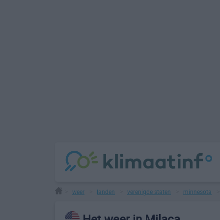
weer
landen
verenigde staten
minnesota
>
>
>
>
Het weer in Milaca