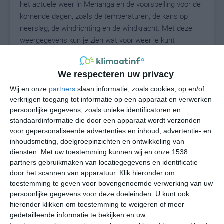
het actuele weer in Menahga en de voorspelling voor de
komende dagen, zoals de temperaturen, de kans op
neerslag, de windrichting en de windkracht. Met deze
weergegevens kun je zien wat voor weer je kunt
verwachten in Menahga. Op basis van de
klimaatstatistieken beschrijven we het weer per maand
We respecteren uw privacy
in Menahga. Dit is geen langetermijnverwachting, maar
geeft het gemiddelde weerbeeld voor alle maanden van
Wij en onze
partners
slaan informatie, zoals cookies, op en/of
het jaar. Wil je de uitgebreide weersverwachting voor
verkrijgen toegang tot informatie op een apparaat en verwerken
persoonlijke gegevens, zoals unieke identificatoren en
Menahga zien? Op de pagina met extra weerinformatie
standaardinformatie die door een apparaat wordt verzonden
tonen we de kans op sneeuw, de gevoelstemperatuur,
voor gepersonaliseerde advertenties en inhoud, advertentie- en
de zichtbaarheid, de UV-kracht, de luchtdruk en meer
inhoudsmeting, doelgroepinzichten en ontwikkeling van
goede weerinfo.
diensten.
Met uw toestemming kunnen wij en onze 1538
partners gebruikmaken van locatiegegevens en identificatie
door het scannen van apparatuur. Klik hieronder om
toestemming te geven voor bovengenoemde verwerking van uw
20
N
°C
persoonlijke gegevens voor deze doeleinden. U kunt ook
hieronder klikken om toestemming te weigeren of meer
L
gedetailleerde informatie te bekijken en uw
W