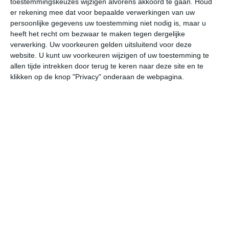
toestemmingskeuzes wijzigen alvorens akkoord te gaan.
Houd
er rekening mee dat voor bepaalde verwerkingen van uw
persoonlijke gegevens uw toestemming niet nodig is, maar u
undefined
ma
di
wo
do
heeft het recht om bezwaar te maken tegen dergelijke
verwerking. Uw voorkeuren gelden uitsluitend voor deze
website. U kunt uw voorkeuren wijzigen of uw toestemming te
26°
14°
27°
11°
27°
13°
24°
14°
24°
11°
allen tijde intrekken door terug te keren naar deze site en te
klikken op de knop "Privacy" onderaan de webpagina.
16°C
20°C
24°C
25°C
24°C
17
07:00
10:00
13:00
16:00
19:00
22
07:00
10:00
13:00
16:00
19:00
22
NO 1
NO 2
N 2
NNW 3
NNW 2
NN
07:00
10:00
13:00
16:00
19:00
22