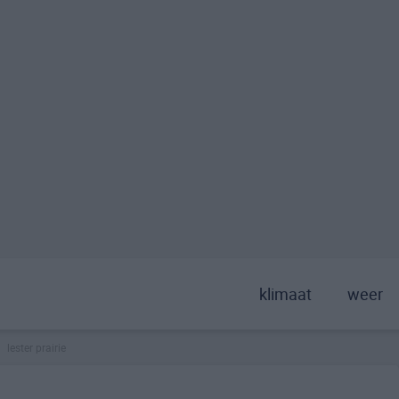
klimaat
weer
lester prairie
>