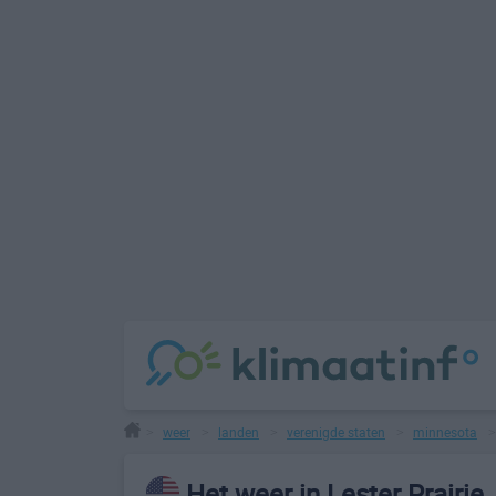
weer
landen
verenigde staten
minnesota
>
>
>
>
Het weer in Lester Prairie