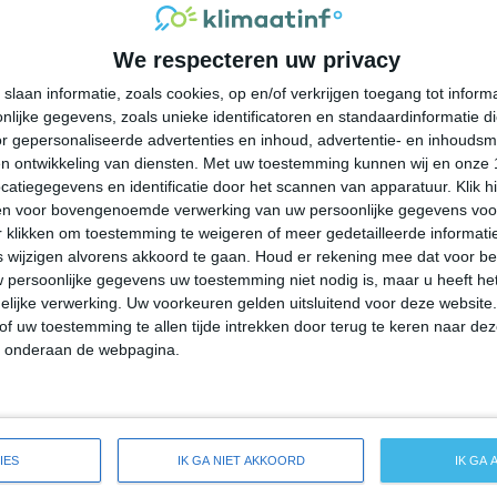
28°
16°
27°
17°
26°
15°
26°
14°
We respecteren uw privacy
19°C
18°C
21°C
24°C
26°C
slaan informatie, zoals cookies, op en/of verkrijgen toegang tot infor
lijke gegevens, zoals unieke identificatoren en standaardinformatie d
03:00
06:00
09:00
12:00
15:00
r gepersonaliseerde advertenties en inhoud, advertentie- en inhoudsm
n ontwikkeling van diensten.
Met uw toestemming kunnen wij en onze 
atiegegevens en identificatie door het scannen van apparatuur. Klik 
en voor bovengenoemde verwerking van uw persoonlijke gegevens voo
03:00
06:00
09:00
12:00
15:00
 klikken om toestemming te weigeren of meer gedetailleerde informatie
wijzigen alvorens akkoord te gaan.
Houd er rekening mee dat voor b
 persoonlijke gegevens uw toestemming niet nodig is, maar u heeft h
Z 3
ZZW 3
ZZW 3
WZW 3
WNW 3
lijke verwerking. Uw voorkeuren gelden uitsluitend voor deze website
of uw toestemming te allen tijde intrekken door terug te keren naar deze
" onderaan de webpagina.
03:00
06:00
09:00
12:00
15:00
de weersverwachting voor Lester Prairie
IES
IK GA NIET AKKOORD
IK GA