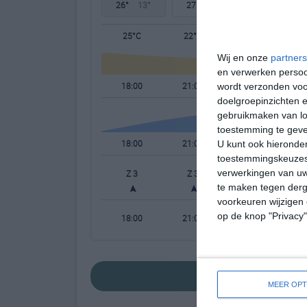
26°
13°
27°
17°
27°
14°
25°C
22°C
20°C
Wij en onze
partners
en verwerken persoon
18:00
21:00
00:00
wordt verzonden voo
doelgroepinzichten e
gebruikmaken van loc
toestemming te gev
18:00
21:00
00:00
U kunt ook hieronder
toestemmingskeuzes 
verwerkingen van uw
Z 3
Z 3
Z 3
te maken tegen derge
voorkeuren wijzigen 
op de knop "Privacy
18:00
21:00
00:00
bekijk de uitgebrei
MEER OPT