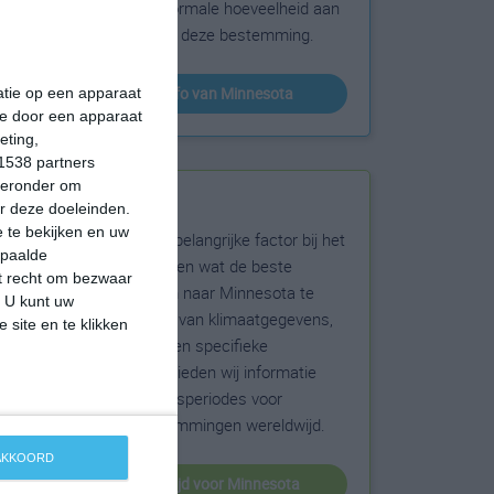
sneeuw en de normale hoeveelheid aan
zonneschijn voor deze bestemming.
klimaatinfo van Minnesota
matie op een apparaat
ie door een apparaat
eting,
1538 partners
hieronder om
Beste reistijd
r deze doeleinden.
 te bekijken en uw
Het weer is een belangrijke factor bij het
epaalde
reizen. Wil je weten wat de beste
et recht om bezwaar
maanden zijn om naar Minnesota te
. U kunt uw
reizen? Op basis van klimaatgegevens,
 site en te klikken
weersextremen en specifieke
weerinformatie bieden wij informatie
over de beste reisperiodes voor
duizenden bestemmingen wereldwijd.
 AKKOORD
beste reistijd voor Minnesota